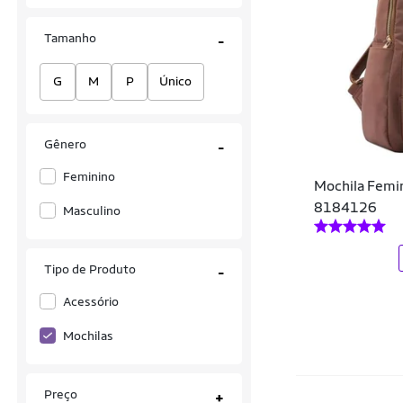
Adidas Originals
Tamanho
-
Adventeam
G
M
P
Único
Allabard
Alma
Gênero
-
Alma Genius
Feminino
Mochila Femi
Alongda
8184126
Masculino
American Tourister
Anacapri
Tipo de Produto
-
Andrea Vinci
Acessório
Aramis
Mochilas
Arara Brasil
Preço
+
Arara Dourada