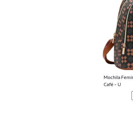
DMW
Easy Lança Perfume
Ecko
Element
Elite
Ello
Mochila Femi
Ellus
Café - U
Enluaze
Estamparia Net
Everbags
Everlast