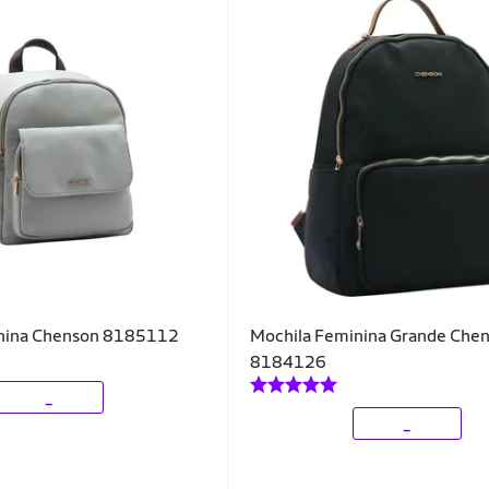
nina Chenson 8185112
Mochila Feminina Grande Che
8184126
_
_