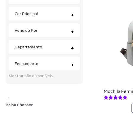
Arctic Hunter
Cor Principal
+
Arena
Vendido Por
+
Ascension
Asics
Departamento
+
ASW
Fechamento
+
Ayrton Senna
Mostrar não disponíveis
Bauarte
Be Stronger
Mochila Femi
_
Beira-Rio
Bolsa Chenson
Billabong
Black Sheep