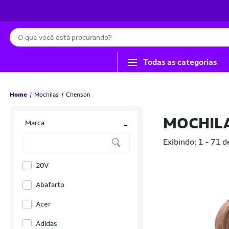
Busca
Todas as categorias
Home
Mochilas
Chenson
MOCHIL
Marca
-
Exibindo: 1 - 71 d
20V
Abafarto
Acer
Adidas