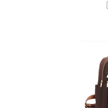
Champion
Chenson
Cla Cle
Clio
Clio Stile
Clio Style
Cláudio
Coban
Coca-Cola
Coimbra
Colcci
Columbia