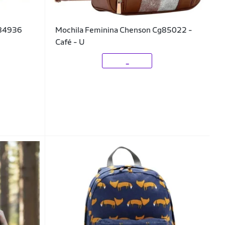
784936
Mochila Feminina Chenson Cg85022 -
Café - U
_