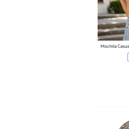
Dark
Dc
DC Shoes
Dell
Mochila Casu
Democrata
Denlex
Dermiwil
Deuter
DEYU
Diplomata
Disney
Diversos