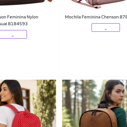
son Feminina Nylon
Mochila Feminina Chenson 8
asual 8184593
_
_