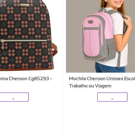
nina Chenson Cg85293 -
Mochila Chenson Unissex Esco
Trabalho ou Viagem
_
_