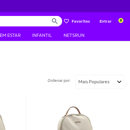
0
Favoritos
Entrar
BEM ESTAR
INFANTIL
NETSRUN
Ordenar por: