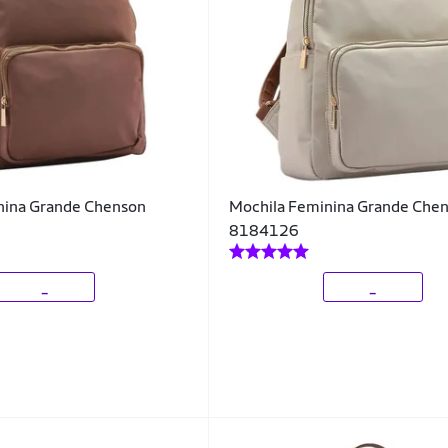
nina Grande Chenson
Mochila Feminina Grande Che
8184126
_
_