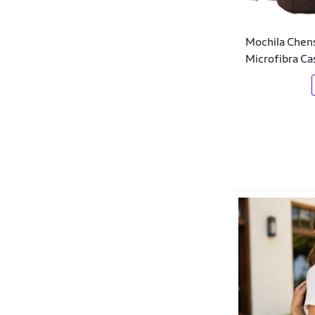
Company
Mochila Chen
COMPRESHOES
Microfibra C
Converse
Convoy
Corinthians
Couro50
Crossgear
Curtlo
Dagg
Dakota
DalPonte
Dare