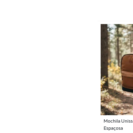
Bloo Baby
Bono
C4 Sports
Calvin Klein
Camelback
Camelbak
Camin
Carhartt
Case Logic
Caterpillar
Cavalera
Mochila Unisse
Centurion
Espaçosa