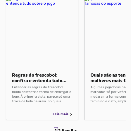
Regras do frescobol:
Quais são as tenis
confira e entenda tudo
mulheres mais fa
sobre o jogo
esporte
Entender as regras do frescobol
Algumas jogadoras não f
muda bastante a forma de enxergar o
marcadas só por vitórias.
jogo. À primeira vista, parece só uma
mudaram a forma como o 
troca de bola na areia. Só que a
feminino é visto, ampliar
modalidade tem uma lógica própria,
do esporte e transformar
baseada em parceria, controle e
em referência para difere
Leia mais
continuidade, o que faz o frescobol
gerações. Por isso, falar 
ser diferente de outros esportes com
mulheres mais famosas e
raquete. Essa diferença fica ainda
mais do que olhar apenas
mais […]
troféus. Essa discussão 
1
2
3
•••
5
>