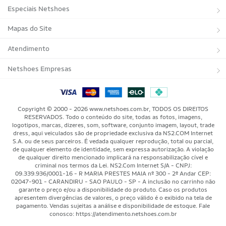
Sobre a Netshoes
Especiais Netshoes
Política de Privacidade
Suplementos
Mapas do Site
Programa de Afiliados
Corrida
Marcas
Atendimento
Regulamentos
Bicicletas
Tipos de Produtos
Trocas e devoluções
Netshoes Empresas
Relatórios
Futebol
Departamentos
Entregas
Marketplace Netshoes
Programa de Integridade
Vôlei
Minha Conta
Copyright © 2000 - 2026 www.netshoes.com.br, TODOS OS DIREITOS
RESERVADOS. Todo o conteúdo do site, todas as fotos, imagens,
Blog
Basquete
Meus Pedidos
logotipos, marcas, dizeres, som, software, conjunto imagem, layout, trade
dress, aqui veiculados são de propriedade exclusiva da NS2.COM Internet
Black Friday Magalu
S.A. ou de seus parceiros. É vedada qualquer reprodução, total ou parcial,
Motorsport
Pagamentos
de qualquer elemento de identidade, sem expressa autorização. A violação
de qualquer direito mencionado implicará na responsabilização cível e
Black Friday Netshoes
Saúde Bem-Estar
Cancelamentos
criminal nos termos da Lei. NS2.Com Internet S/A - CNPJ:
09.339.936/0001-16 - R MARIA PRESTES MAIA nº 300 - 2º Andar CEP:
Lojas Físicas
Aventura
02047-901 - CARANDIRU - SAO PAULO - SP - A inclusão no carrinho não
Segurança & Privacidade
garante o preço e/ou a disponibilidade do produto. Caso os produtos
apresentem divergências de valores, o preço válido é o exibido na tela de
Mundo das Raquetes
Como Comprar
pagamento. Vendas sujeitas a análise e disponibilidade de estoque. Fale
conosco: https://atendimento.netshoes.com.br
Acessibilidade