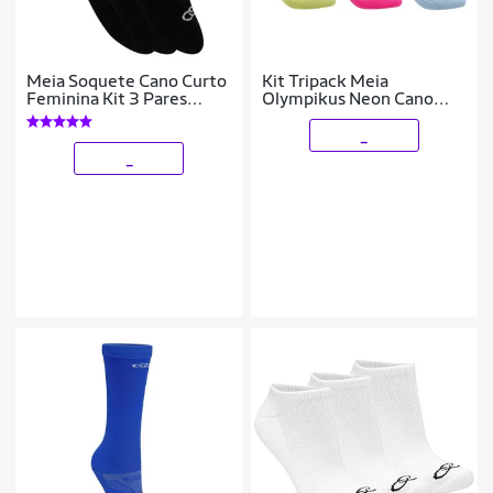
Meia Soquete Cano Curto
Kit Tripack Meia
Feminina Kit 3 Pares
Olympikus Neon Cano
Olympikus 81919 Pretas
Invisivel Feminina
33ao38
_
_