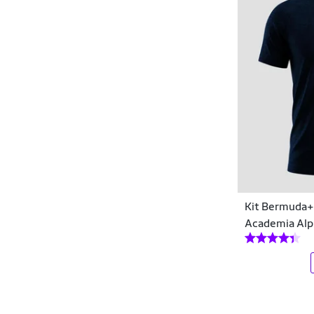
Sakis
Salvatore
Samsonite
Sanavita
SapatoFran
Sea To Summit
Seanite
Kit Bermuda+
Selene
Academia Alp
Sepo
Sloggi
Snake Dragon