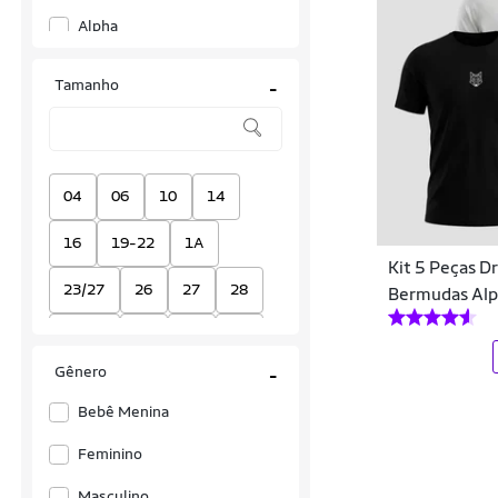
Alpha
Alpha CO
Tamanho
-
Amanner
Aramis
Arraia Maori
04
06
10
14
Australian Gold
16
19-22
1A
Kit 5 Peças D
Bel
23/27
26
27
28
Bermudas Al
Ben20 Premium
28/33
29
30
31
Black Skull
Gênero
-
32
33
34
34-38
Blessed
Bebê Menina
37
37/40
38
39
Body Action
Feminino
39/43
3A
4
40
Bodybuilders
Masculino