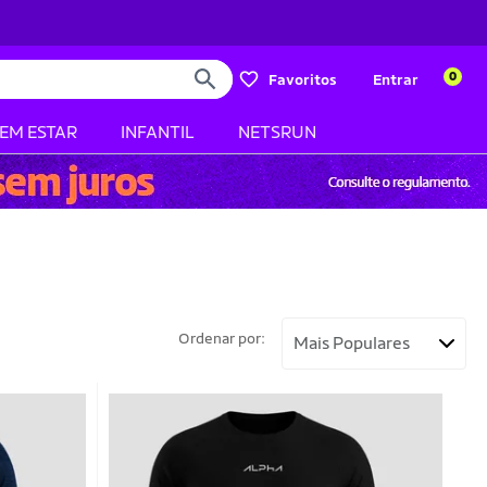
0
Favoritos
Entrar
BEM ESTAR
INFANTIL
NETSRUN
Ordenar por: