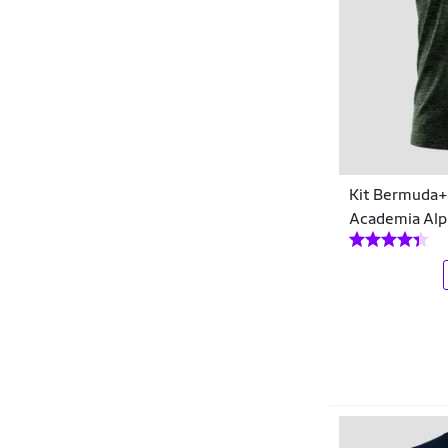
Short Saia
Oakley
Shorts
Penalty
Snacks e Barras
Poker
Termogênicos
Polo Blu
Tops
Polo Star
Kit Bermuda+
Tênis
Puma
Academia Alp
Tênis de Mesa
PureTech
Vitaminas A-Z
R7Jeans
Whey Protein
Rainha
Resenha Sport
Reserva
Rythmoon