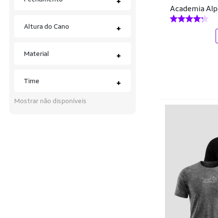
+
Hoahi
Academia Alp
Cuecas
Iron
Altura do Cano
+
Dardos
IRON SPORTS
Elásticos e Faixas
Material
+
Jefco
Energéticos
Jk
Time
+
Enxoval
Kenda
Mostrar não disponíveis
Equipamentos
Licenciados
Funcionais - Fitoterápicos
Lince
Gourmet
Lumari Kids
Halteres
Lupo
Kits
Luxcel
Lazer
MANABANA