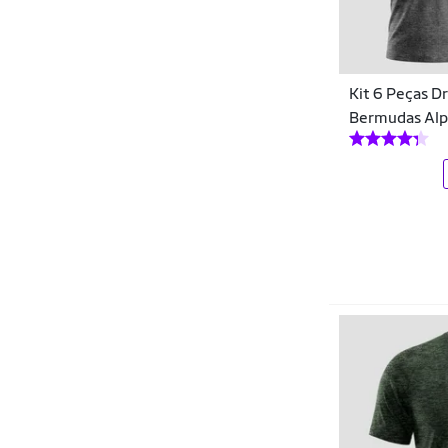
Leggings
Marlan
Massageadores
Mash
Meias
Kit 6 Peças D
MBFit
Mochilas
Bermudas Al
Mini
Moletons
Molekinha
Multivitamínicos
Mondaine
Protetor Solar
Morena Moraes
Pré-treino
Mormaii
Racks e Suportes
Nataly
Raquetes
Nintendo
Relógios
Nutrata
Sabonete
Nutrissima