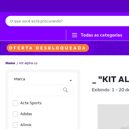
Busca
Todas as categorias
Home
kit alpha co
_
"KIT A
Marca
-
Exibindo: 1 - 20 d
Acte Sports
Adidas
Allmix