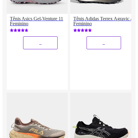
Tênis Asics Gel-Venture 11
Tênis Adidas Terrex Agravic 4
Feminino
Feminino
_
_