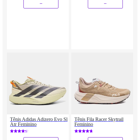
_
_
Tênis Adidas Adizero Evo Sl
Tênis Fila Racer Skytrail
Atr Feminino
Feminino