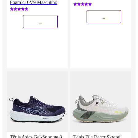
Foam 410V9 Masculino
_
_
Tênis Asics Gel-Sonoma 8
Tênis Fila Racer Skytrail