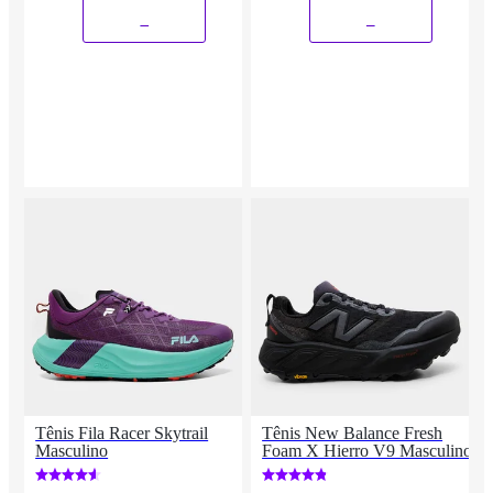
_
_
Tênis Fila Racer Skytrail
Tênis New Balance Fresh
Masculino
Foam X Hierro V9 Masculino