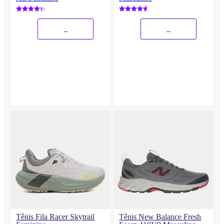
_
_
Tênis Fila Racer Skytrail
Tênis New Balance Fresh