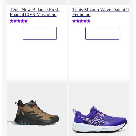
Tênis New Balance Fresh
Tênis Mizuno Wave Daichi 9
Foam 410V9 Masculino
Feminino
_
_