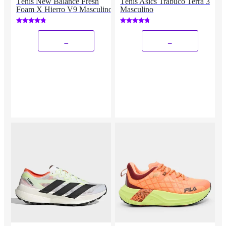
Tênis New Balance Fresh
Tênis Asics Trabuco Terra 3
Foam X Hierro V9 Masculino
Masculino
_
_