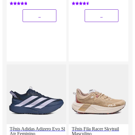
_
_
Tênis Adidas Adizero Evo Sl
Tênis Fila Racer Skytrail
Atr Feminino
Masculino