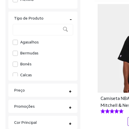
Areia Tropical
Tipo de Produto
-
Arena
Asc
Ascension
Agasalhos
Asics
Bermudas
Ast Store
Bonés
Atlhetica Nutrition
Calças
Babolat
Camisas
Preço
+
Balboa
Camisas de Time
Camiseta NBA
Mitchell & Ne
Promoções
+
Bali Hai
Camisas Polo
Bee Loop
Camisetas
Cor Principal
+