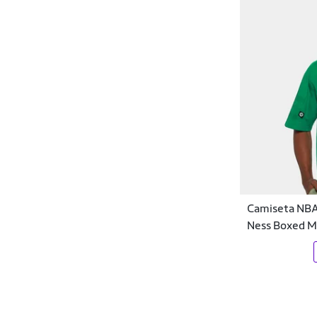
Easy Lança Perfume
Ecko
Efect
Element
Elite
Ellus
Endless
Camiseta NBA 
Essential Nutrition
Ness Boxed M
Euro
Everlast
Evoke