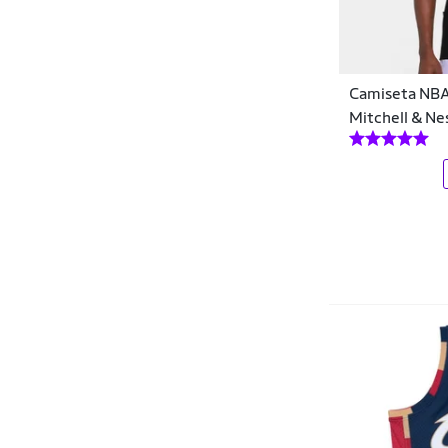
Clio Style
Coca-Cola
Camiseta NBA
Coimbra
Mitchell & Ne
Colcci
Columbia
Condor
Converse
Cripto Bike
Crocs
Crown Training
Cwb
Dakota