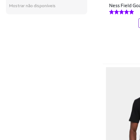
Braziline
Ness Field Go
Mostrar não disponíveis
Brás e Cia
Bull Terrier
Caju Brasil
Calttony
Calvin Klein
Carrera
Cartago
Casio
Cavalera
Champion
Clio