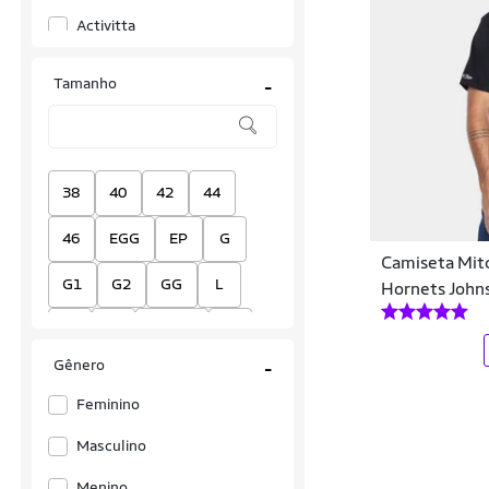
Activitta
Actvitta
Tamanho
-
Adidas
Adidas Originals
Aleatory
38
40
42
44
ALKARY
46
EGG
EP
G
Camiseta Mitc
Alto Giro
G1
G2
GG
L
Hornets John
Amazing
M
P
Plus P
S
Anacapri
Gênero
-
XGG
XL
Único
Anticorpus JeansWear
Feminino
Aramis
Masculino
ARAUTO JEANS
Menino