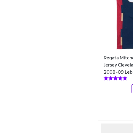
DAZE MODAS
DC Shoes
Democrata
Dente D' Leão
DF
Regata Mitch
Di Nuevo
Jersey Clevel
2008-09 Lebr
Diadora
Docthos
Donna Carioca
Dray
Dudalina
Dux Nutrition