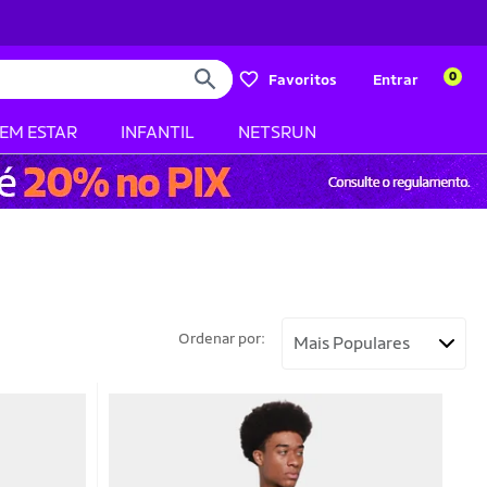
0
Favoritos
Entrar
BEM ESTAR
INFANTIL
NETSRUN
Ordenar por: