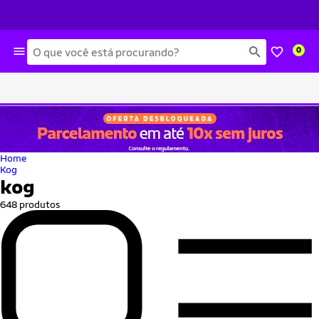
Busca
0
Home
Kog
kog
648 produtos