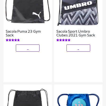
Sacola Puma 23 Gym
Sacola Sport Umbro
Sack
Clubes 2021 Gym Sack
_
_