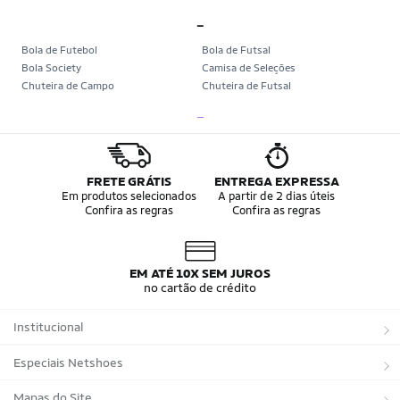
_
Bola de Futebol
Bola de Futsal
Bola Society
Camisa de Seleções
Chuteira de Campo
Chuteira de Futsal
Chuteira Society
Chuteiras
_
Tênis de Corrida
Tênis de Corrida Feminino
Tênis de Corrida Masculino
Camisa Seleção Brasileira
Camisa do Brasil
Bola da Copa
Mini Bola da Copa
Copa 2026
FRETE GRÁTIS
ENTREGA EXPRESSA
Álbum da Copa
Boné do Brasil
Em produtos selecionados
A partir de 2 dias úteis
Confira as regras
Confira as regras
Bandeira do Brasil
Moletom Seleção Brasileira
Conjunto do Brasil
Camisa do Brasil Amarela
Camisa do Brasil Azul
Camisa do Brasil Feminina
Camisa do Brasil Infantil
Camisas Adidas Seleções Home
EM ATÉ 10X SEM JUROS
Camisas Adidas Seleções Away
Bola Trionda Campo
no cartão de crédito
Bola Trionda Futsal
Bola Trionda Society
Bola Trionda Competition
Bola Trionda League
Institucional
Bola Trionda Training
Bola Trionda Club
Bola Trionda Beach Soccer
Sobre a Netshoes
Especiais Netshoes
Política de Privacidade
Suplementos
Mapas do Site