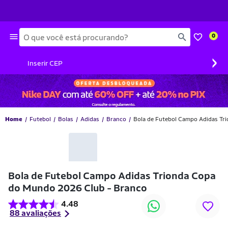
Busca
0
›
Inserir CEP
Home
Futebol
Bolas
Adidas
Branco
Bola de Futebol Campo Adidas Tr
-33% OFF
Bola de Futebol Campo Adidas Trionda Copa
do Mundo 2026 Club - Branco
4.48
88 avaliações