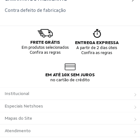
Contra defeito de fabricação
FRETE GRÁTIS
ENTREGA EXPRESSA
Em produtos selecionados
A partir de 2 dias úteis
Confira as regras
Confira as regras
EM ATÉ 10X SEM JUROS
no cartão de crédito
Institucional
Sobre a Netshoes
Especiais Netshoes
Política de Privacidade
Suplementos
Mapas do Site
Programa de Afiliados
Corrida
Marcas
Atendimento