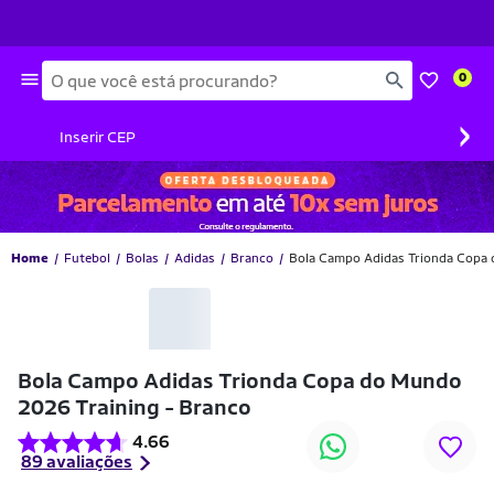
Busca
0
›
Inserir CEP
Home
Futebol
Bolas
Adidas
Branco
Bola Campo Adidas Trionda Copa 
-36% OFF
Bola Campo Adidas Trionda Copa do Mundo
2026 Training - Branco
4.66
89 avaliações