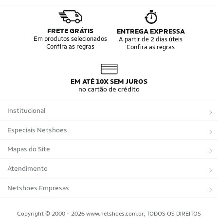
FRETE GRÁTIS
ENTREGA EXPRESSA
Em produtos selecionados
A partir de 2 dias úteis
Confira as regras
Confira as regras
EM ATÉ 10X SEM JUROS
no cartão de crédito
Institucional
Sobre a Netshoes
Especiais Netshoes
Política de Privacidade
Suplementos
Mapas do Site
Programa de Afiliados
Corrida
Marcas
Atendimento
Regulamentos
Bicicletas
Tipos de Produtos
Trocas e devoluções
Netshoes Empresas
Relatórios
Futebol
Departamentos
Entregas
Marketplace Netshoes
Copyright © 2000 - 2026 www.netshoes.com.br, TODOS OS DIREITOS