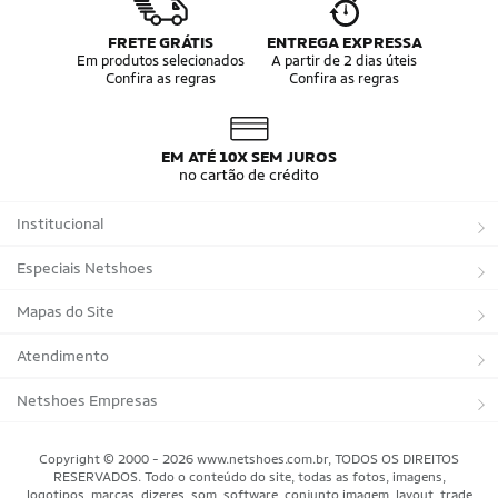
FRETE GRÁTIS
ENTREGA EXPRESSA
Em produtos selecionados
A partir de 2 dias úteis
Confira as regras
Confira as regras
EM ATÉ 10X SEM JUROS
no cartão de crédito
Institucional
Sobre a Netshoes
Especiais Netshoes
Política de Privacidade
Suplementos
Mapas do Site
Programa de Afiliados
Corrida
Marcas
Atendimento
Regulamentos
Bicicletas
Tipos de Produtos
Trocas e devoluções
Netshoes Empresas
Relatórios
Futebol
Departamentos
Entregas
Marketplace Netshoes
Copyright © 2000 - 2026 www.netshoes.com.br, TODOS OS DIREITOS
Programa de Integridade
RESERVADOS. Todo o conteúdo do site, todas as fotos, imagens,
Vôlei
Minha Conta
logotipos, marcas, dizeres, som, software, conjunto imagem, layout, trade