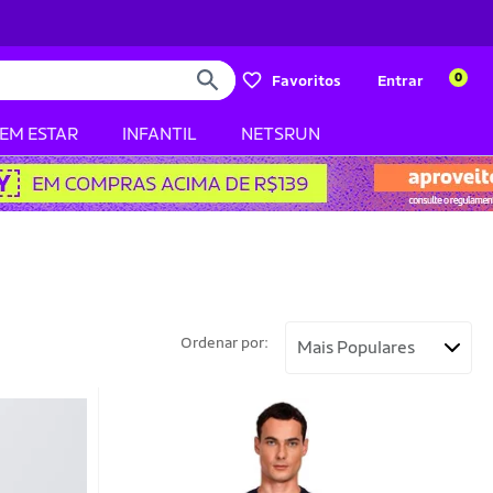
0
Favoritos
Entrar
BEM ESTAR
INFANTIL
NETSRUN
Ordenar por: