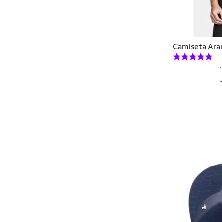
Columbia
Condor
Camiseta Ara
Converse
Cripto Bike
Crocs
Crown Training
Cwb
Dakota
DAZE MODAS
DC Shoes
Democrata
Dente D' Leão