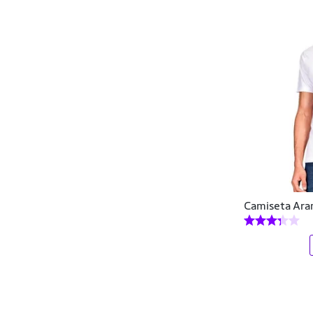
Element
Elite
Ellus
Endless
Essential Nutrition
Euro
Everlast
Camiseta Aram
Evoke
EVOLTENN
FARM
Fatal