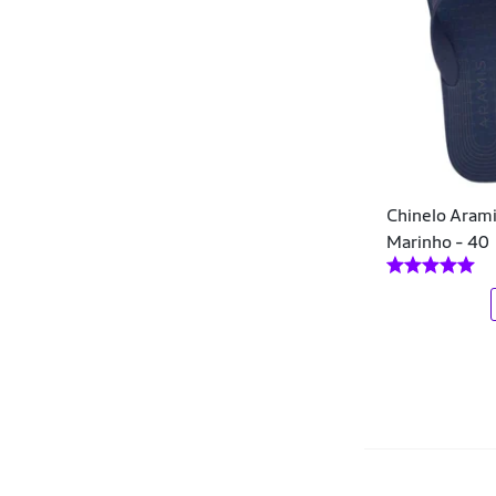
DF
Di Nuevo
Diadora
Diamond
Docthos
Chinelo Arami
Donna Carioca
Marinho - 40
Dray
Dudalina
Dux Nutrition
Easy Lança Perfume
Ecko
Efect