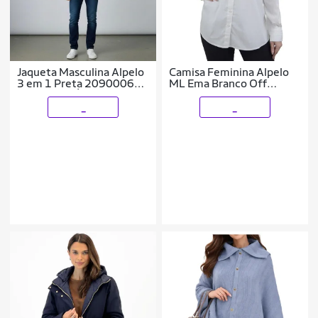
Jaqueta Masculina Alpelo
Camisa Feminina Alpelo
3 em 1 Preta 20900062
ML Ema Branco Off
Resistente'Água - Preto
White - 10400284
G1
_
_