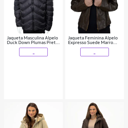
Jaqueta Masculina Alpelo
Jaqueta Feminina Alpelo
Duck Down Plumas Preta
Expresso Suede Marrom -
- 02388
40300097
_
_