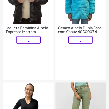
Jaqueta Feminina Alpelo
Casaco Alpelo Dupla Face
Expresso Marrom -
com Capuz 40500074
403000
_
_