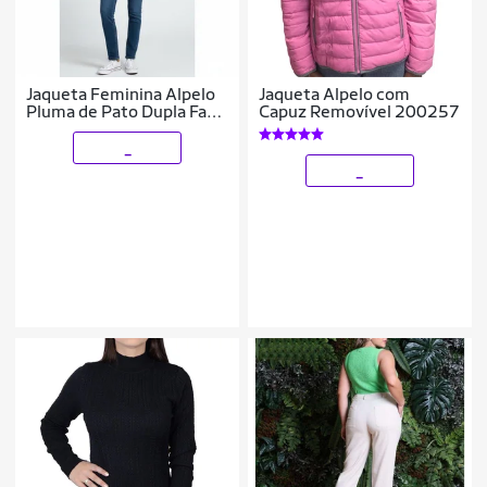
Jaqueta Feminina Alpelo
Jaqueta Alpelo com
Pluma de Pato Dupla Face
Capuz Removível 200257
Bege 20500053 -
Caramelo 44
_
_