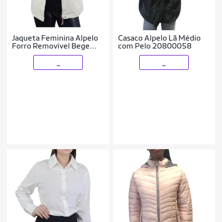
Jaqueta Feminina Alpelo
Casaco Alpelo Lã Médio
Forro Removivel Bege
com Pelo 20800058
Flan - 20900061
_
_