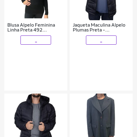
Blusa Alpelo Feminina
Jaqueta Maculina Alpelo
Linha Preta 492
Plumas Preta -
Cor:;Tamanho:40;Gênero:Feminino
40200128
_
_