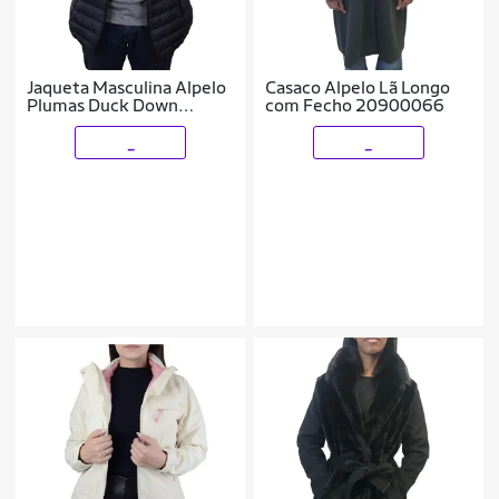
Jaqueta Masculina Alpelo
Casaco Alpelo Lã Longo
Plumas Duck Down
com Fecho 20900066
Impermeavel Preta -
402000
_
_