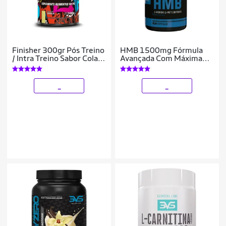
Finisher 300gr Pós Treino
HMB 1500mg Fórmula
/ Intra Treino Sabor Cola
Avançada Com Máxima
3VS Nutrition
Pureza 90 Cápsulas
_
_