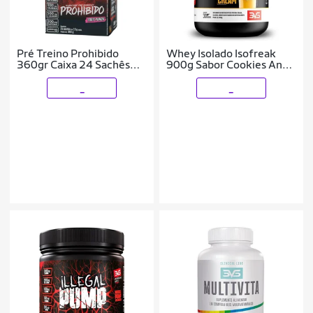
Pré Treino Prohibido
Whey Isolado Isofreak
360gr Caixa 24 Sachês
900g Sabor Cookies And
dose individual 15g cada
Cream 3VS Nutrition
_
_