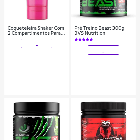
Coqueteleira Shaker Com
Pré Treino Beast 300g
2 Compartimentos Para
3VS Nutrition
Pó E Cápsulas Academia
500ml
_
_