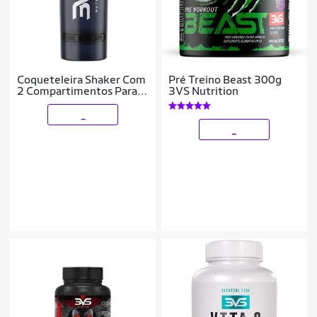
Coqueteleira Shaker Com
Pré Treino Beast 300g
2 Compartimentos Para
3VS Nutrition
Pó E Cápsulas Academia
500ml
_
_