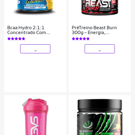
Bcaa Hydro 2:1:1
PréTreino Beast Burn
Concentrado Com
300g – Energia,
2000mg Por Dose 300g -
Emagrecimento e
Sabor: Laranja
Performance – 50 Doses
_
_