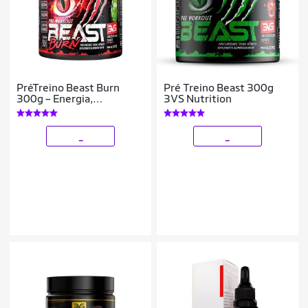
PréTreino Beast Burn
Pré Treino Beast 300g
300g – Energia,
3VS Nutrition
Emagrecimento e
Performance – 50 Doses
_
_