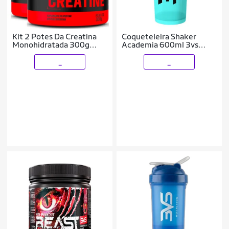
Kit 2 Potes Da Creatina
Coqueteleira Shaker
Monohidratada 300g
Academia 600ml 3vs
Fórmula Com Matéria
Nutrition Azul Tiffany
prima Importada 3VS
_
_
Nutrition