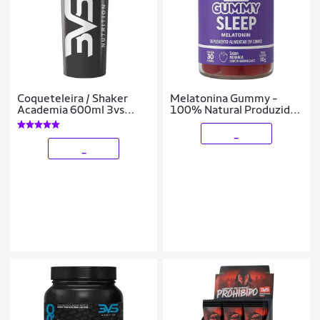
Coqueteleira / Shaker
Melatonina Gummy -
Academia 600ml 3vs
100% Natural Produzido
Nutrition
Com Pectina E Tapioca -
Sabor Morango
_
_