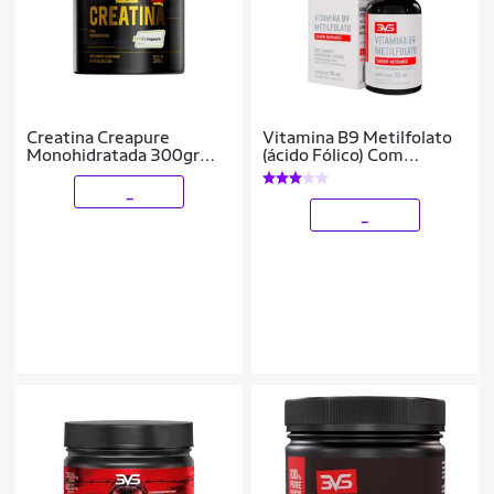
Creatina Creapure
Vitamina B9 Metilfolato
Monohidratada 300gr
(ácido Fólico) Com
3VS Nutrition
Fórmula Concentrada Em
Gotas - Sabor: Morango -
_
30ml
_