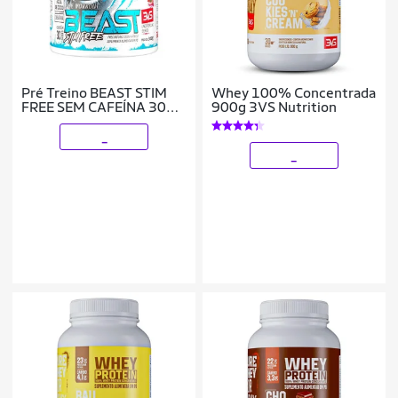
Pré Treino BEAST STIM
Whey 100% Concentrada
FREE SEM CAFEÍNA 300g
900g 3VS Nutrition
Fórmula com
Citrulina,BetaAlanina,Creatina
_
e muito mais
_