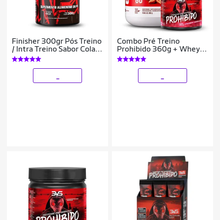
Finisher 300gr Pós Treino
Combo Pré Treino
/ Intra Treino Sabor Cola
Prohibido 360g + Whey
3VS Nutrition
Protein 100%
Concentrado 900g
_
_