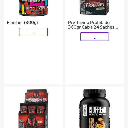
Finisher (300g)
Pré Treino Prohibido
360gr Caixa 24 Sachês
dose individual 15g cada
_
_