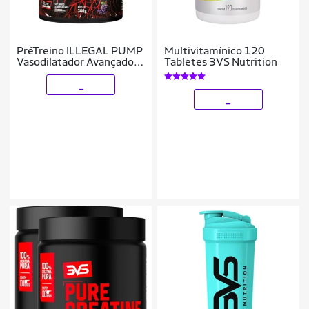
PréTreino ILLEGAL PUMP
Multivitamínico 120
Vasodilatador Avançado
Tabletes 3VS Nutrition
para Força e Energia
Extrema 360g
_
_