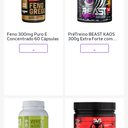
Feno 300mg Puro E
PréTreino BEAST KAOS
Concentrado 60 Cápsulas
300g Extra Forte com
Citrulina,BetaAlanina,Cafeína
e Tirosina
_
_