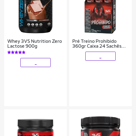
Whey 3VS Nutrition Zero
Pré Treino Prohibido
Lactose 900g
360gr Caixa 24 Sachês
dose individual 15g cada
_
_