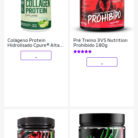
Colágeno Protein
Pré Treino 3VS Nutrition
Hidrolisado Cpure® Alta
Prohibido 180g
Concentração - 450g
Sabor Morango
_
_