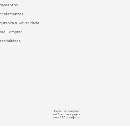
gamentos
ncelamentos
gurança & Privacidade
mo Comprar
essibilidade
Divida suas compras
em 2 cartões e pague
em até 10x sem juros