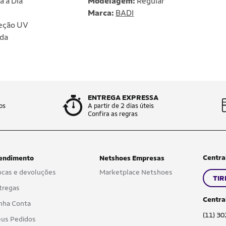
a a Dia
Modelagem:
Regular
Marca:
BADI
eção UV
da
ENTREGA EXPRESSA
os
A partir de 2 dias úteis
Confira as regras
Centra
endimento
Netshoes Empresas
ocas e devoluções
Marketplace Netshoes
TIR
tregas
Centra
nha Conta
(11) 3
us Pedidos