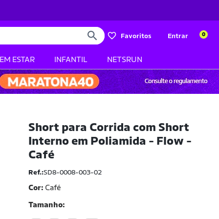
0
Favoritos
Entrar
BEM ESTAR
INFANTIL
NETSRUN
Short para Corrida com Short
Interno em Poliamida - Flow -
Café
Ref.:
SD8-0008-003-02
Cor:
Café
Tamanho