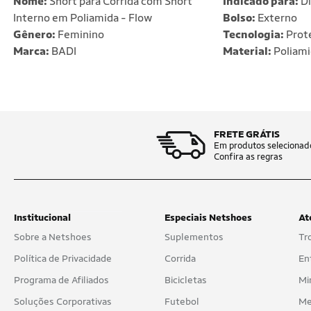
Nome:
Short para Corrida com Short
Indicado para:
Di
Interno em Poliamida - Flow
Bolso:
Externo
Gênero:
Feminino
Tecnologia:
Prot
Marca:
BADI
Material:
Poliami
FRETE GRÁTIS
Em produtos selecionad
Confira as regras
Institucional
Especiais Netshoes
At
Sobre a Netshoes
Suplementos
Tr
Política de Privacidade
Corrida
En
Programa de Afiliados
Bicicletas
Mi
Soluções Corporativas
Futebol
Me