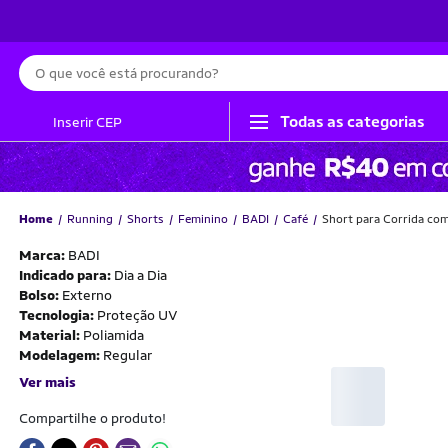
Busca
Todas as categorias
Inserir CEP
Home
Running
Shorts
Feminino
BADI
Café
Short para Corrida com
Marca:
BADI
Indicado para:
Dia a Dia
Bolso:
Externo
Tecnologia:
Proteção UV
Material:
Poliamida
Modelagem:
Regular
Ver mais
Compartilhe o produto!