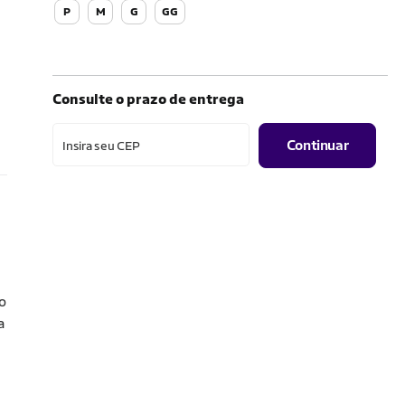
P
M
G
GG
Consulte o prazo de entrega
Continuar
Insira seu CEP
o
a