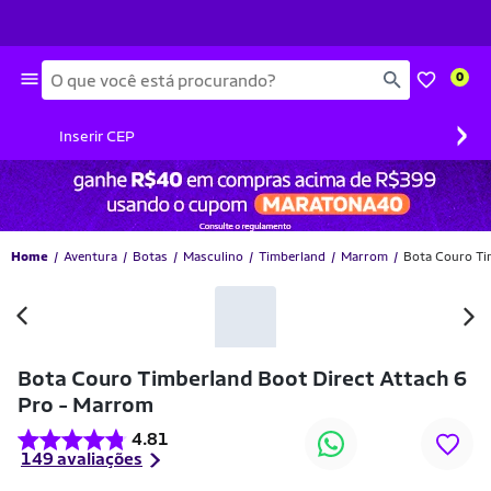
Busca
0
›
Inserir CEP
Home
Aventura
Botas
Masculino
Timberland
Marrom
Bota Couro Ti
-33% OFF
Bota Couro Timberland Boot Direct Attach 6
Pro - Marrom
4.81
149 avaliações