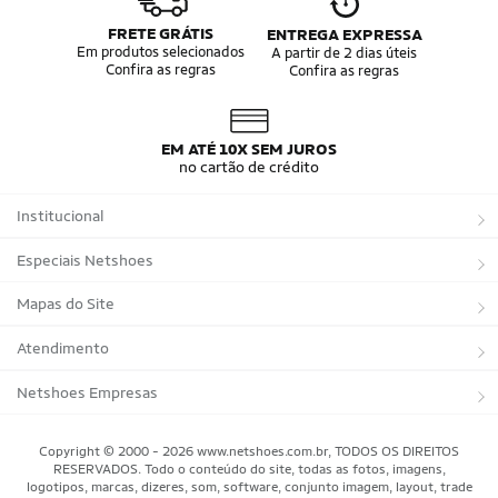
FRETE GRÁTIS
ENTREGA EXPRESSA
Em produtos selecionados
A partir de 2 dias úteis
Confira as regras
Confira as regras
EM ATÉ 10X SEM JUROS
no cartão de crédito
Institucional
Sobre a Netshoes
Especiais Netshoes
Política de Privacidade
Suplementos
Mapas do Site
Programa de Afiliados
Corrida
Marcas
Atendimento
Regulamentos
Bicicletas
Tipos de Produtos
Trocas e devoluções
Netshoes Empresas
Relatórios
Futebol
Departamentos
Entregas
Marketplace Netshoes
Copyright © 2000 - 2026 www.netshoes.com.br, TODOS OS DIREITOS
Programa de Integridade
RESERVADOS. Todo o conteúdo do site, todas as fotos, imagens,
Vôlei
Minha Conta
logotipos, marcas, dizeres, som, software, conjunto imagem, layout, trade