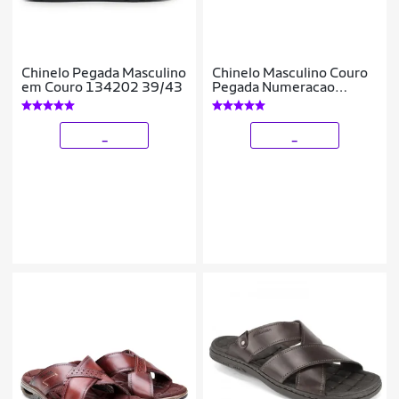
Chinelo Pegada Masculino
Chinelo Masculino Couro
em Couro 134202 39/43
Pegada Numeracao
Especial 45 Até 48
_
_