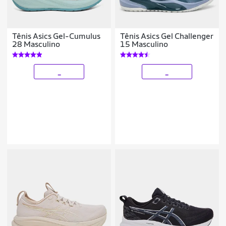
Tênis Asics Gel-Cumulus
Tênis Asics Gel Challenger
28 Masculino
15 Masculino
_
_