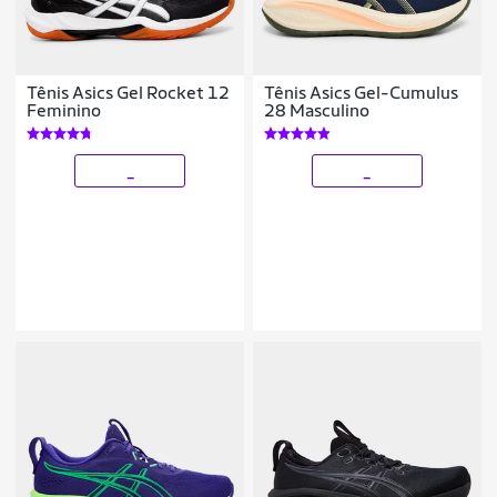
Tênis Asics Gel Rocket 12
Tênis Asics Gel-Cumulus
Feminino
28 Masculino
_
_