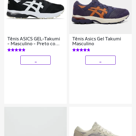
Tênis ASICS GEL-Takumi
Tênis Asics Gel Takumi
- Masculino - Preto com
Masculino
Branco e Bege
_
_