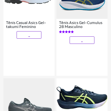
Tênis Casual Asics Gel-
Tênis Asics Gel-Cumulus
takumi Feminino
28 Masculino
_
_