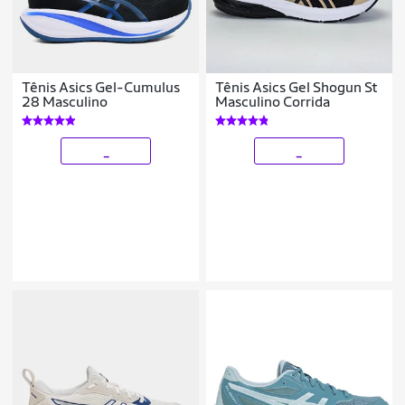
Tênis Asics Gel-Cumulus
Tênis Asics Gel Shogun St
28 Masculino
Masculino Corrida
_
_