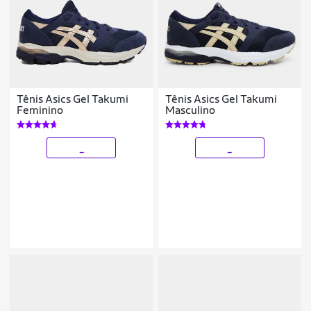
Tênis Asics Gel Takumi
Tênis Asics Gel Takumi
Feminino
Masculino
_
_