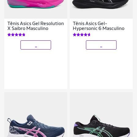
Tênis Asics Gel Resolution
Tênis Asics Gel-
X Saibro Masculino
Hypersonic 6 Masculino
_
_