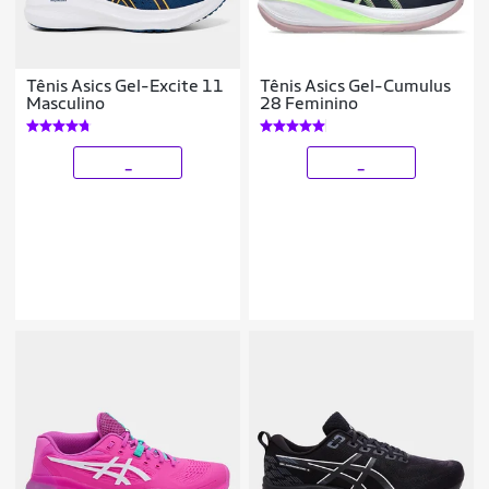
Tênis Asics Gel-Excite 11
Tênis Asics Gel-Cumulus
Masculino
28 Feminino
_
_