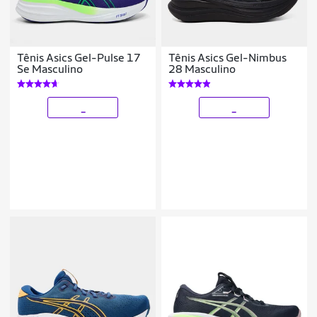
Tênis Asics Gel-Pulse 17
Tênis Asics Gel-Nimbus
Se Masculino
28 Masculino
_
_