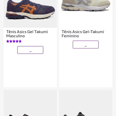
Tênis Asics Gel Takumi
Tênis Asics Gel-Takumi
Masculino
Feminino
_
_