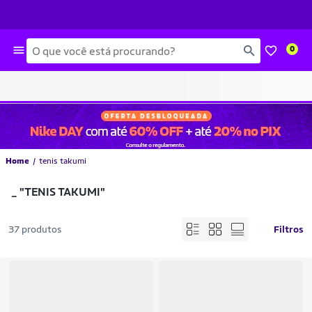
Busca
0
Home
tenis takumi
_
"TENIS TAKUMI"
37 produtos
Filtros