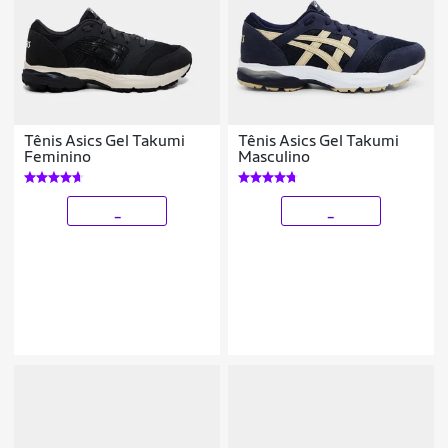
Tênis Asics Gel Takumi
Tênis Asics Gel Takumi
Feminino
Masculino
_
_