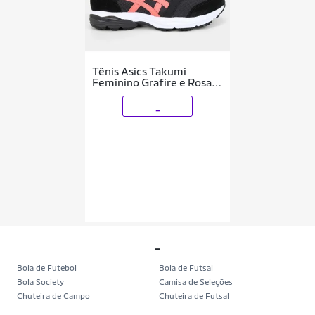
Tênis Asics Takumi
Feminino Grafire e Rosa
Cor:;Tamanho:36;Gênero:Mulher
_
_
Bola de Futebol
Bola de Futsal
Bola Society
Camisa de Seleções
Chuteira de Campo
Chuteira de Futsal
Chuteira Society
Chuteiras