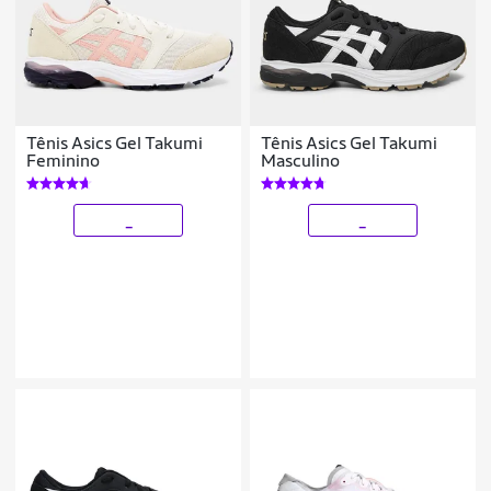
Tênis Asics Gel Takumi
Tênis Asics Gel Takumi
Feminino
Masculino
_
_