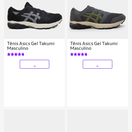
Tênis Asics Gel Takumi
Tênis Asics Gel Takumi
Masculino
Masculino
_
_