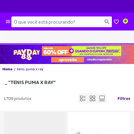
Busca
0
Home
tenis puma x ray
_
"TENIS PUMA X RAY"
1709 produtos
Filtros