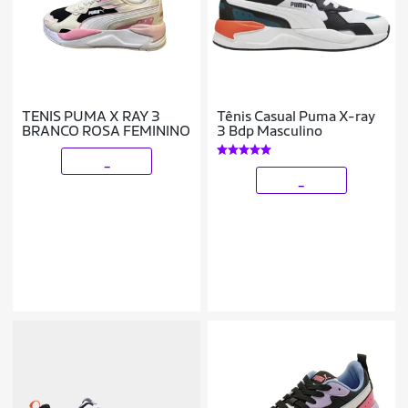
TENIS PUMA X RAY 3
Tênis Casual Puma X-ray
BRANCO ROSA FEMININO
3 Bdp Masculino
_
_