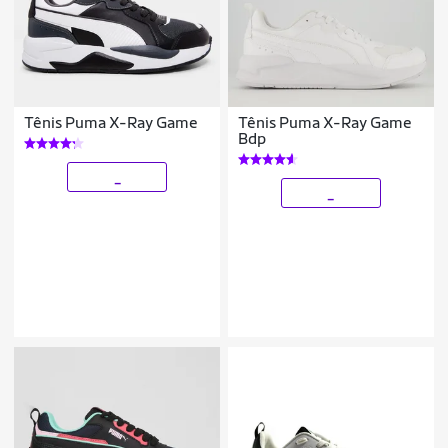
Tênis Puma X-Ray Game
Tênis Puma X-Ray Game
Bdp
_
_