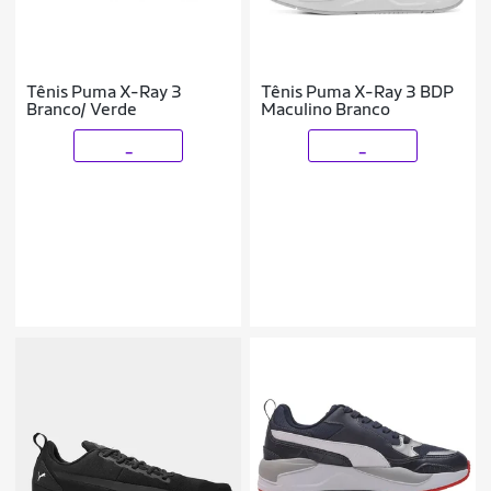
Tênis Puma X-Ray 3
Tênis Puma X-Ray 3 BDP
Branco/ Verde
Maculino Branco
_
_