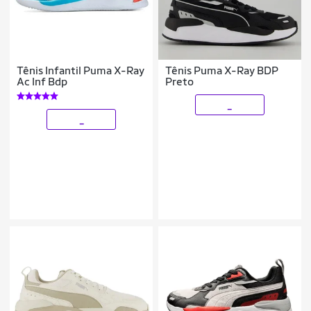
Tênis Infantil Puma X-Ray
Tênis Puma X-Ray BDP
Ac Inf Bdp
Preto
_
_