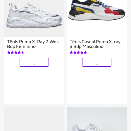
Tênis Puma X-Ray 2 Wns
Tênis Casual Puma X-ray
Bdp Feminino
3 Bdp Masculino
_
_