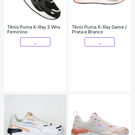
Tênis Puma X-Ray 3 Wns
Tênis Puma X-Ray Game /
Feminino
Prata e Branco
_
_