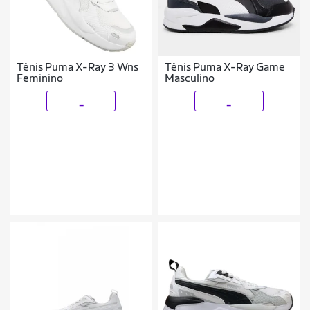
Tênis Puma X-Ray 3 Wns
Tênis Puma X-Ray Game
Feminino
Masculino
_
_