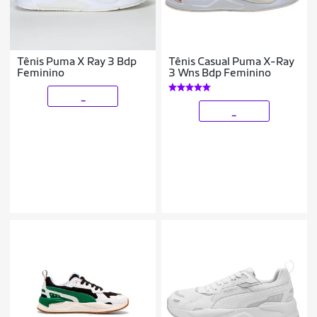
Tênis Puma X Ray 3 Bdp
Tênis Casual Puma X-Ray
Feminino
3 Wns Bdp Feminino
_
_