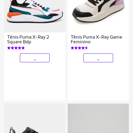
Tênis Puma X-Ray 2
Tênis Puma X-Ray Game
Square Bdp
Feminino
_
_