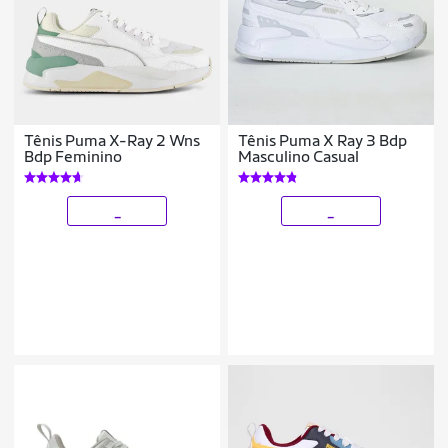
Tênis Puma X-Ray 2 Wns
Tênis Puma X Ray 3 Bdp
Bdp Feminino
Masculino Casual
_
_