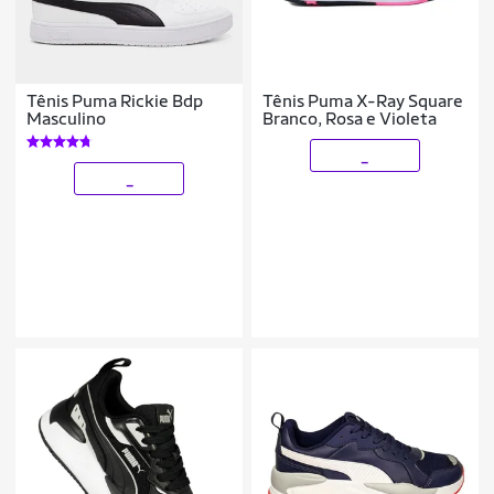
Tênis Puma Rickie Bdp
Tênis Puma X-Ray Square
Masculino
Branco, Rosa e Violeta
_
_