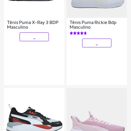
Tênis Puma X-Ray 3 BDP
Tênis Puma Rickie Bdp
Masculino
Masculino
_
_