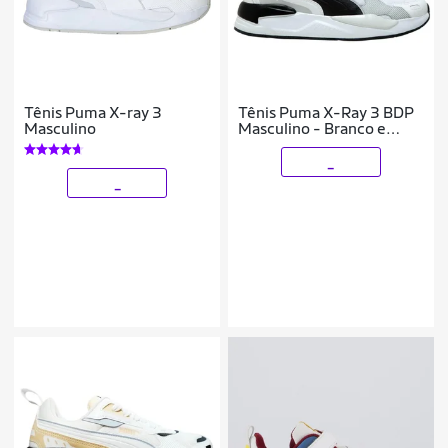
Tênis Puma X-ray 3
Tênis Puma X-Ray 3 BDP
Masculino
Masculino - Branco e
Preto 37
_
_