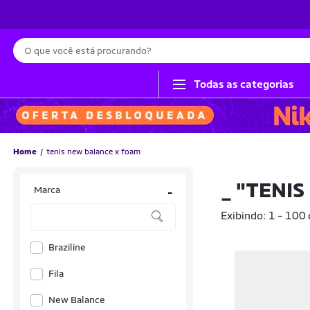
Busca
Todas as categorias
Home
tenis new balance x foam
_
"TENIS
Marca
-
Exibindo: 1 - 100
Braziline
Fila
New Balance