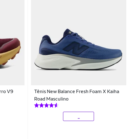
rro V9
Tênis New Balance Fresh Foam X Kaiha
Road Masculino
_