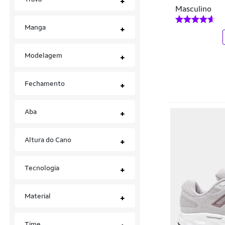
+
Masculino
Tênis
Manga
+
Tênis Performance
Viseiras
Modelagem
+
Fechamento
+
Aba
+
Altura do Cano
+
Tecnologia
+
Material
+
Time