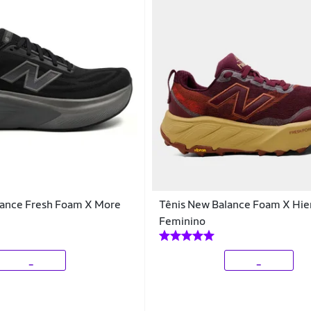
lance Fresh Foam X More
Tênis New Balance Foam X Hie
Feminino
_
_