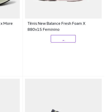
 x More
Tênis New Balance Fresh Foam X
880v15 Feminino
_