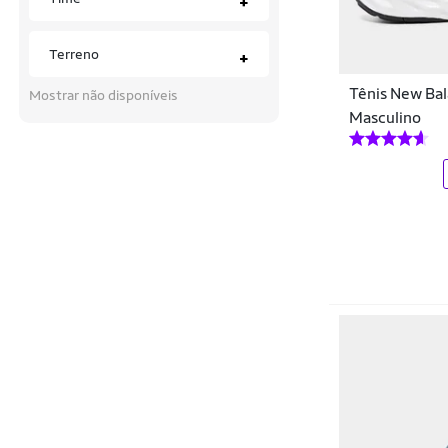
+
Terreno
+
Tênis New Ba
Mostrar não disponíveis
Masculino