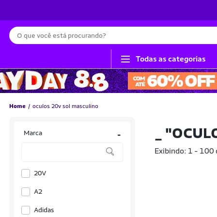
Busca
Todas as categorias
Home
oculos 20v sol masculino
_
"OCULO
Marca
-
Exibindo: 1 - 100
20V
A2
Adidas