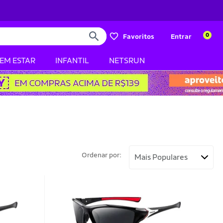
0
Favoritos
Entrar
BEM ESTAR
INFANTIL
NETSRUN
Ordenar por: