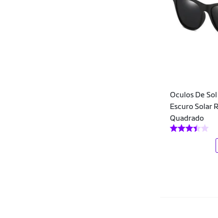
Heide Ribeiro
Hello Kitty
HHW
Hickmann
HOT BUTTERED
Oculos De Sol
Hugo Boss
Escuro Solar
Quadrado
Hupi
Hurley
Infinity Marca Própria
Iron Man
Ironman Brasil
John Fly