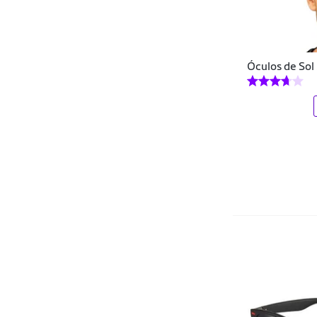
Fila
FMF
Óculos de Sol
GAP
Goodr
Gratidão
Gts
Guess
Hang Loose
Havaianas
Hawaiian Dreams
HB
HD