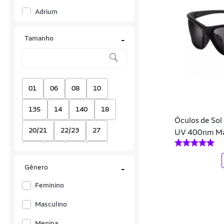
Adrium
Agricio
Tamanho
-
Alma Genius
Ana Hickmann
Areia Branca
01
06
08
10
Armani Exchange
135
14
140
18
Óculos de Sol
Arnette
20/21
22/23
27
UV 400nm Ma
Atitude
28
29
30
31
Bee Loop
Gênero
-
31/32
32
33
34
Blackview
Feminino
35
36
37
38
Boutique Ciclismo
Masculino
39
40
40-42
41
Buba
Menina