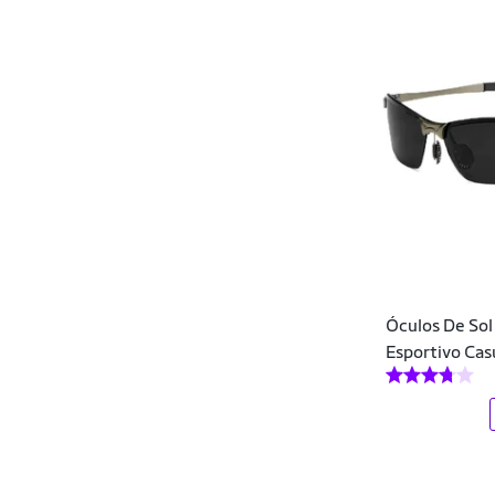
Kate Spade
Klin
Lanvin
Lilica Ripilica
Lorben
Lorenzzo Lopez
Lougge
Óculos De Sol
Love Moschino
Esportivo Casu
M3M
MACKAGE
MafiawooD Exclusive Wear