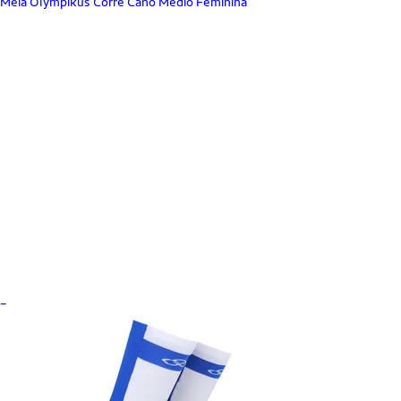
Meia Olympikus Corre Cano Médio Feminina
_