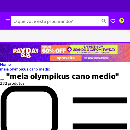
Busca
0
Home
meia olympikus cano medio
_
"meia olympikus cano medio"
232 produtos