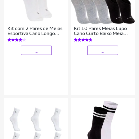
Kit com 2 Pares de Meias
Kit 10 Pares Meias Lupo
Esportiva Cano Longo
Cano Curto Baixo Meia
Lupo 3250-001
Soquete Algodão
Masculina Feminina
Unissex
_
_