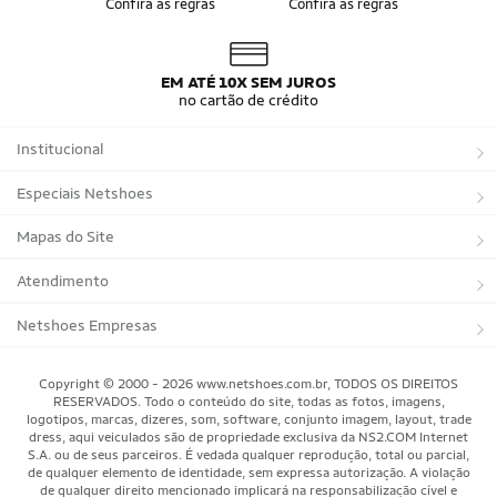
Confira as regras
Confira as regras
Bandeira do Brasil
Moletom Seleção Brasileira
Conjunto do Brasil
Camisa do Brasil Amarela
Camisa do Brasil Azul
Camisa do Brasil Feminina
Camisa do Brasil Infantil
Camisas Adidas Seleções Home
EM ATÉ 10X SEM JUROS
Camisas Adidas Seleções Away
Bola Trionda Campo
no cartão de crédito
Bola Trionda Futsal
Bola Trionda Society
Bola Trionda Competition
Bola Trionda League
Institucional
Bola Trionda Training
Bola Trionda Club
Bola Trionda Beach Soccer
Sobre a Netshoes
Especiais Netshoes
Política de Privacidade
Suplementos
Mapas do Site
Programa de Afiliados
Corrida
Marcas
Atendimento
Regulamentos
Bicicletas
Tipos de Produtos
Trocas e devoluções
Netshoes Empresas
Relatórios
Futebol
Departamentos
Entregas
Marketplace Netshoes
Copyright © 2000 - 2026 www.netshoes.com.br, TODOS OS DIREITOS
Programa de Integridade
RESERVADOS. Todo o conteúdo do site, todas as fotos, imagens,
Vôlei
Minha Conta
logotipos, marcas, dizeres, som, software, conjunto imagem, layout, trade
dress, aqui veiculados são de propriedade exclusiva da NS2.COM Internet
Blog
Basquete
Meus Pedidos
S.A. ou de seus parceiros. É vedada qualquer reprodução, total ou parcial,
de qualquer elemento de identidade, sem expressa autorização. A violação
Black Friday Magalu
Motorsport
Pagamentos
de qualquer direito mencionado implicará na responsabilização cível e