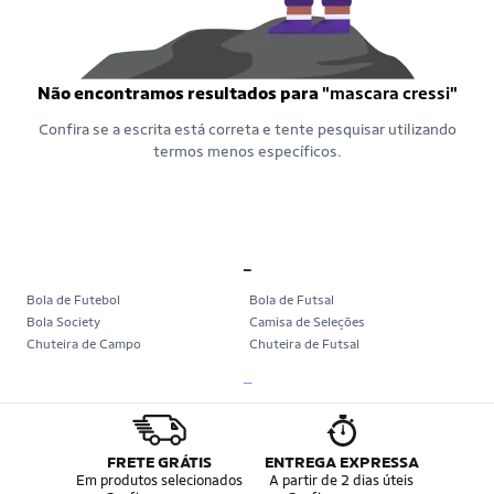
Não encontramos resultados para
"mascara cressi"
Confira se a escrita está correta e tente pesquisar utilizando
termos menos específicos.
_
Bola de Futebol
Bola de Futsal
Bola Society
Camisa de Seleções
Chuteira de Campo
Chuteira de Futsal
Chuteira Society
Chuteiras
_
Tênis de Corrida
Tênis de Corrida Feminino
Tênis de Corrida Masculino
Camisa Seleção Brasileira
Camisa do Brasil
Bola da Copa
Mini Bola da Copa
Copa 2026
FRETE GRÁTIS
ENTREGA EXPRESSA
Álbum da Copa
Boné do Brasil
Em produtos selecionados
A partir de 2 dias úteis