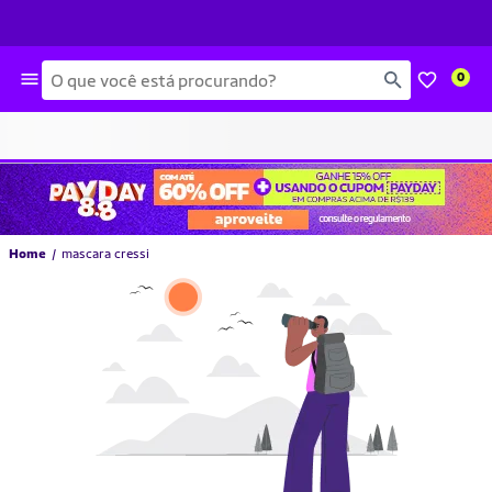
Busca
0
Home
mascara cressi