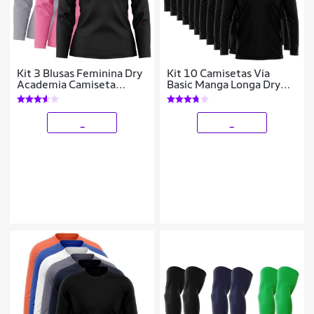
Kit 3 Blusas Feminina Dry
Kit 10 Camisetas Via
Academia Camiseta
Basic Manga Longa Dry
Segunda Pele Manga
UV Proteção Solar
Longa Proteção Solar UV
Masculina
_
_