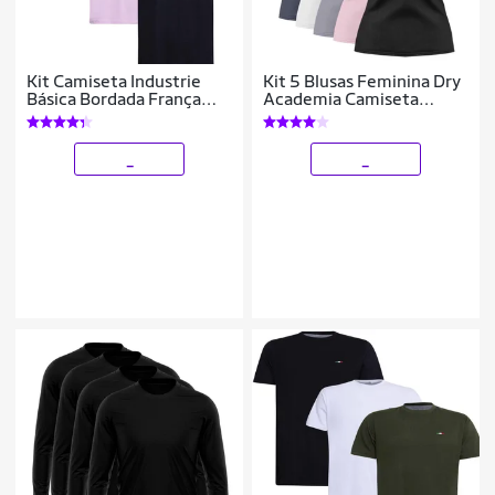
Kit Camiseta Industrie
Kit 5 Blusas Feminina Dry
Básica Bordada França
Academia Camiseta
Clássico Algodão
Camisa Esporte
Premium Masculina 3
peças Cores
_
_