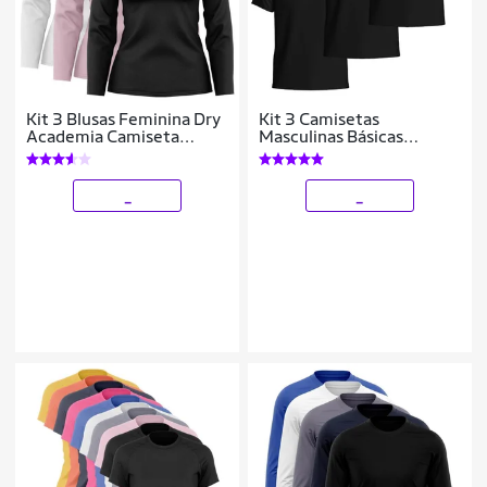
Kit 3 Blusas Feminina Dry
Kit 3 Camisetas
Academia Camiseta
Masculinas Básicas
Segunda Pele Manga
Algodão Manga Curta
Longa Proteção Solar UV
Confortáveis Dia a Dia
_
_