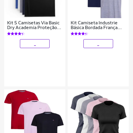
Kit 5 Camisetas Via Basic
Kit Camiseta Industrie
Dry Academia Proteção
Básica Bordada França
Solar UV Masculina
Clássico Algodão
Premium Masculina 3
peças Cores
_
_