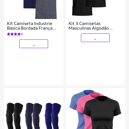
Kit Camiseta Industrie
Kit 3 Camisetas
Básica Bordada França
Masculinas Algodão
Clássico Algodão
Básicas Manga Curta
Premium Masculina 3
Casual Conforto
_
peças Cores
_