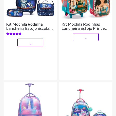
Kit Mochila Rodinha
Kit Mochila Rodinhas
Lancheira Estojo Escolar
Lancheira Estojo Princesa
Infantil 20 Litros Menino
Moana Infantil Escolar
Espaçosa Guelph
Denlex
_
_