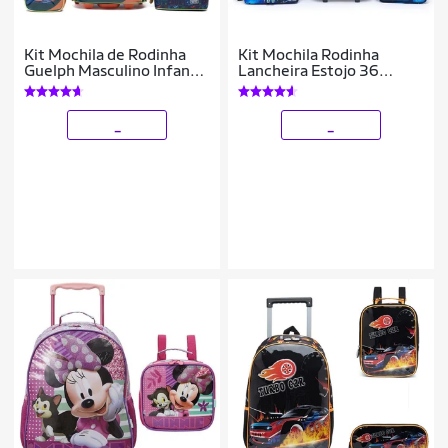
Kit Mochila de Rodinha
Kit Mochila Rodinha
Guelph Masculino Infantil
Lancheira Estojo 36
Estojo Escolar Lancheira
Litros Escolar Infantil
Térmica
Astronauta Menino
Guelph
_
_