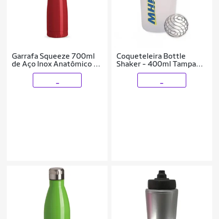
Garrafa Squeeze 700ml
Coqueteleira Bottle
de Aço Inox Anatômico C/
Shaker - 400ml Tampa
Tampa Metal
Azul - MHP
_
_