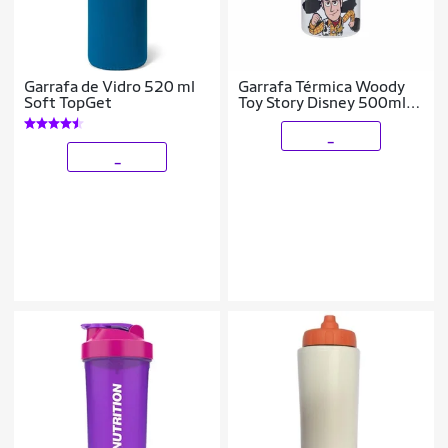
Garrafa de Vidro 520 ml
Garrafa Térmica Woody
Soft TopGet
Toy Story Disney 500ml
Inox Bocal Duplo
_
_