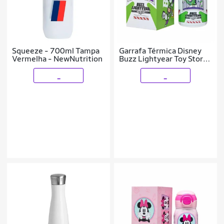
Squeeze - 700ml Tampa
Garrafa Térmica Disney
Vermelha - NewNutrition
Buzz Lightyear Toy Story
Inox Bocal Duplo 500ML
_
_