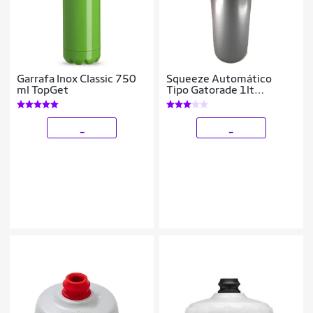
Garrafa Inox Classic 750
Squeeze Automático
ml TopGet
Tipo Gatorade 1lt
Rythmoon s/ logo
Branco/Laranja
_
_