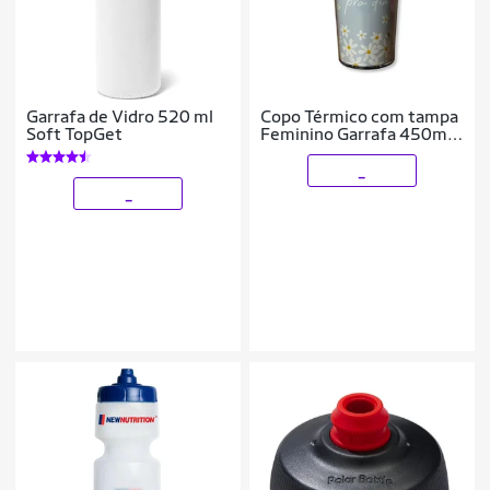
Garrafa de Vidro 520 ml
Copo Térmico com tampa
Soft TopGet
Feminino Garrafa 450ml
quente e frio
_
_