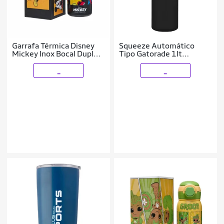
Garrafa Térmica Disney
Squeeze Automático
Mickey Inox Bocal Duplo
Tipo Gatorade 1lt
500ML
Rythmoon S/ Logo
_
_