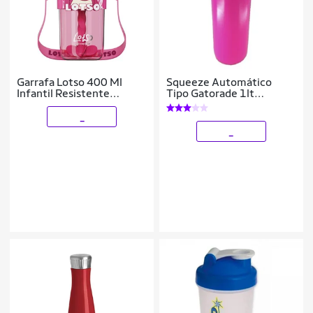
Garrafa Lotso 400 Ml
Squeeze Automático
Infantil Resistente
Tipo Gatorade 1lt
Escolar Disney
Rythmoon s/ logo
Branco/Laranja
_
_