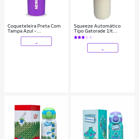
Coqueteleira Preta Com
Squeeze Automático
Tampa Azul -
Tipo Gatorade 1lt
NewNutrition
Rythmoon s/ logo
Branco/Laranja
_
_