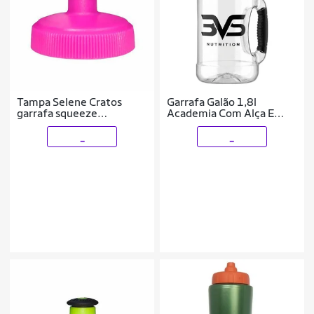
Tampa Selene Cratos
Garrafa Galão 1,8l
garrafa squeeze
Academia Com Alça E
caramanholas
Tampa Transparente
_
_