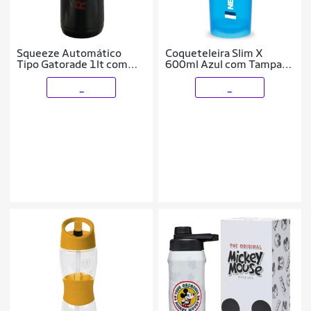
Squeeze Automático
Coqueteleira Slim X
Tipo Gatorade 1lt com
600ml Azul com Tampa
logo Rythmoon
Verde NewNutrition
Preto/Vermelho
_
_