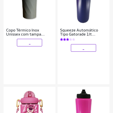
Copo Térmico Inox
Squeeze Automático
Unissex com tampa
Tipo Gatorade 1lt
Garrafa 450ml quente
Rythmoon s/ logo
frio
Branco/Laranja
_
_