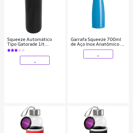
Squeeze Automático
Garrafa Squeeze 700ml
Tipo Gatorade 1lt
de Aço Inox Anatômico C/
Rythmoon s/ logo
Tampa Metal
Branco/Laranja
_
_