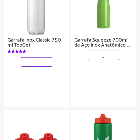
Garrafa Inox Classic 750
Garrafa Squeeze 700ml
ml TopGet
de Aço Inox Anatômico C/
Tampa Metal
_
_