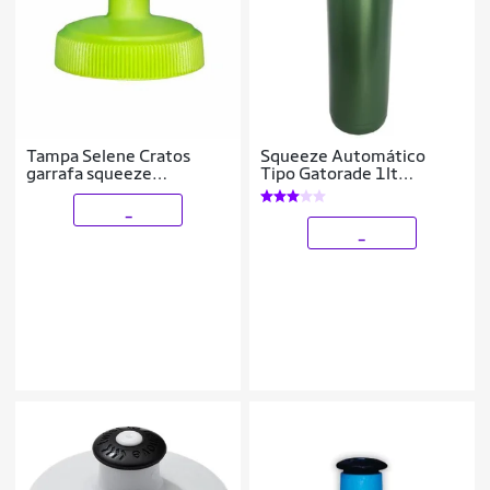
Tampa Selene Cratos
Squeeze Automático
garrafa squeeze
Tipo Gatorade 1lt
caramanholas
Rythmoon s/ logo
Branco/Laranja
_
_