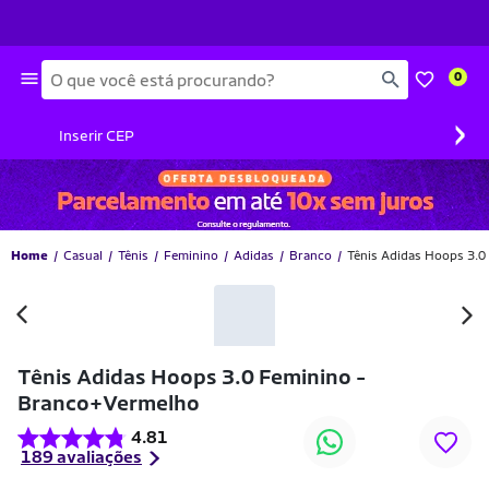
Busca
0
›
Inserir CEP
Home
Casual
Tênis
Feminino
Adidas
Branco
Tênis Adidas Hoops 3.0
Tênis Adidas Hoops 3.0 Feminino -
Branco+Vermelho
4.81
189 avaliações