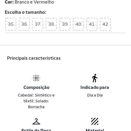
Cor:
Branco e Vermelho
Escolha o
tamanho
35
36
37
38
39
40
41
42
Principais características
Composição
Indicado para
Cabedal: Sintético e
Dia a Dia
têxtil; Solado:
Borracha
Estilo da Peça
Material