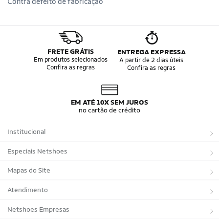
Contra defeito de fabricação
FRETE GRÁTIS
ENTREGA EXPRESSA
Em produtos selecionados
A partir de 2 dias úteis
Confira as regras
Confira as regras
EM ATÉ 10X SEM JUROS
no cartão de crédito
Institucional
Sobre a Netshoes
Especiais Netshoes
Política de Privacidade
Suplementos
Mapas do Site
Programa de Afiliados
Corrida
Marcas
Atendimento
Regulamentos
Bicicletas
Tipos de Produtos
Trocas e devoluções
Netshoes Empresas