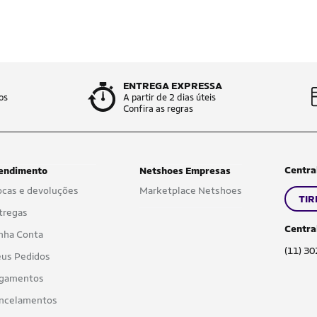
ENTREGA EXPRESSA
os
A partir de 2 dias úteis
Confira as regras
Centra
endimento
Netshoes Empresas
ocas e devoluções
Marketplace Netshoes
TIR
tregas
Centra
nha Conta
(11) 3
us Pedidos
gamentos
ncelamentos