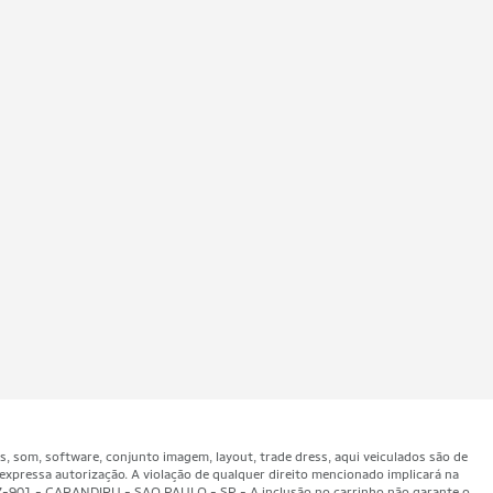
som, software, conjunto imagem, layout, trade dress, aqui veiculados são de
expressa autorização. A violação de qualquer direito mencionado implicará na
47-901 - CARANDIRU - SAO PAULO - SP - A inclusão no carrinho não garante o