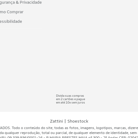
gurança & Privacidade
mo Comprar
essibilidade
Divida suas compras
em 2 cartões e pague
em até 10x sem juros
|
Zattini
Shoestock
 Todo o conteúdo do site, todas as fotos, imagens, logotipos, marcas, dizeres, 
da qualquer reprodução, total ou parcial, de qualquer elemento de identidade, sem 
A - CNPJ: 09.339.936/0001-16 - R MARIA PRESTES MAIA nº 300 - 2º Andar CEP: 020