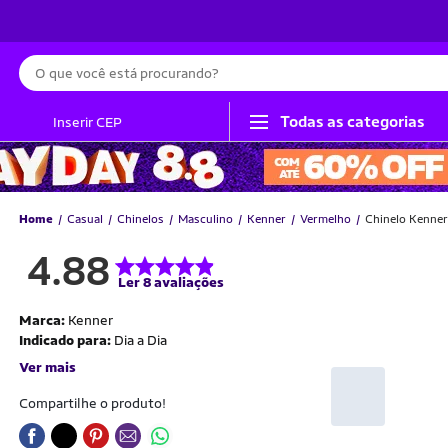
Busca
Todas as categorias
Inserir CEP
Home
Casual
Chinelos
Masculino
Kenner
Vermelho
Chinelo Kenner
4.88
Ler 8 avaliações
Marca:
Kenner
Indicado para:
Dia a Dia
Ver mais
Compartilhe o produto!