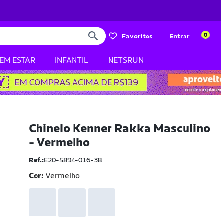
0
Favoritos
Entrar
BEM ESTAR
INFANTIL
NETSRUN
Chinelo Kenner Rakka Masculino
- Vermelho
Ref.:
E20-5894-016-38
Cor:
Vermelho