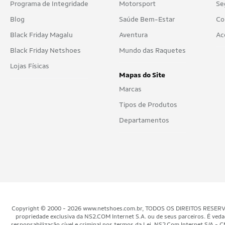
Programa de Integridade
Motorsport
Se
Blog
Saúde Bem-Estar
Co
Black Friday Magalu
Aventura
Ac
Black Friday Netshoes
Mundo das Raquetes
Lojas Físicas
Mapas do Site
Marcas
Tipos de Produtos
Departamentos
Copyright © 2000 - 2026 www.netshoes.com.br, TODOS OS DIREITOS RESERVADOS.
propriedade exclusiva da NS2.COM Internet S.A. ou de seus parceiros. É veda
responsabilização cível e criminal nos termos da Lei. NS2.Com Internet S/