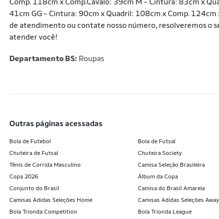
Comp. 118cm x Comp.Cavalo: 39cm M - Cintura: 83cm x Qua
41cm GG - Cintura: 90cm x Quadril: 108cm x Comp. 124cm x
de atendimento ou contate nosso número, resolveremos o seu 
atender você!
Departamento BS:
Roupas
outras páginas acessadas
Bola de Futebol
Bola de Futsal
Chuteira de Futsal
Chuteira Society
Tênis de Corrida Masculino
Camisa Seleção Brasileira
Copa 2026
Álbum da Copa
Conjunto do Brasil
Camisa do Brasil Amarela
Camisas Adidas Seleções Home
Camisas Adidas Seleções Away
Bola Trionda Competition
Bola Trionda League