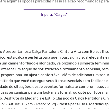
tre algumas opções parecidas nessa seleção recomendada para
Ir para: "Calças"
so Apresentamos a Calça Pantalona Cintura Alta com Bolsos Ris
co, esta calça é perfeita para quem busca um visual elegante e r
m caimento fluido e alongado, valorizando a silhueta feminina 
ça oferece um toque de sofisticação e refinamento ao visual, reme
ta e proporciona um ajuste confortável, além de adicionar um toqu
mitindo que você carregue seus itens essenciais com facilidade
iedade de situações, desde eventos formais até compromissos cas
as ou camisas para um look mais formal, ou opte por tops mais
. Desfrute da Elegância e Estilo Clássico da Calça Pantalona Ci
o: - Altura: 1,67m - Peso: 59kg - Nesta peça usa P Medidas ap