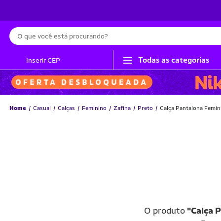
Busca
Todas as categorias
Inserir CEP
Home
Casual
Calças
Feminino
Zafina
Preto
Calça Pantalona Femini
O produto
"Calça 