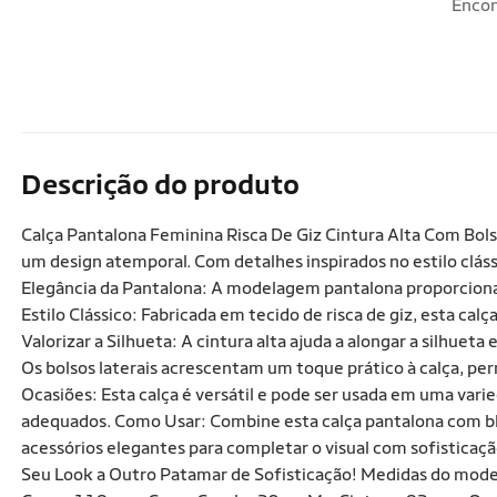
Encon
Descrição do produto
Calça Pantalona Feminina Risca De Giz Cintura Alta Com Bol
um design atemporal. Com detalhes inspirados no estilo clássi
Elegância da Pantalona: A modelagem pantalona proporciona u
Estilo Clássico: Fabricada em tecido de risca de giz, esta cal
Valorizar a Silhueta: A cintura alta ajuda a alongar a silhue
Os bolsos laterais acrescentam um toque prático à calça, per
Ocasiões: Esta calça é versátil e pode ser usada em uma var
adequados. Como Usar: Combine esta calça pantalona com blus
acessórios elegantes para completar o visual com sofisticação
Seu Look a Outro Patamar de Sofisticação! Medidas do model