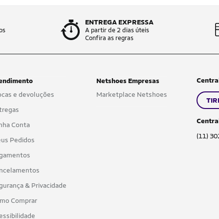
ENTREGA EXPRESSA
os
A partir de 2 dias úteis
Confira as regras
Centra
endimento
Netshoes Empresas
ocas e devoluções
Marketplace Netshoes
TIR
tregas
Centra
nha Conta
(11) 3
us Pedidos
gamentos
ncelamentos
gurança & Privacidade
mo Comprar
essibilidade