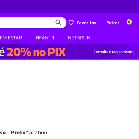
0
Favoritos
Entrar
BEM ESTAR
INFANTIL
NETSRUN
so - Preto"
acabou.