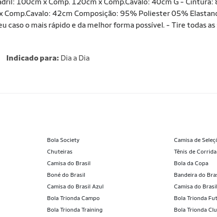
dril: 100cm x Comp. 120cm x Comp.Cavalo: 40cm G - Cintura:
 Comp.Cavalo: 42cm Composição: 95% Poliester 05% Elastano 
caso o mais rápido e da melhor forma possível. - Tire todas as
Indicado para:
Dia a Dia
Bola Society
Camisa de Seleç
Chuteiras
Tênis de Corrida
Camisa do Brasil
Bola da Copa
Boné do Brasil
Bandeira do Bras
Camisa do Brasil Azul
Camisa do Brasi
Bola Trionda Campo
Bola Trionda Fut
Bola Trionda Training
Bola Trionda Cl