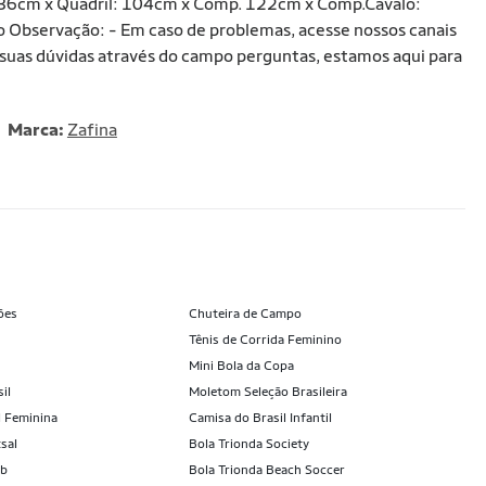
 86cm x Quadril: 104cm x Comp. 122cm x Comp.Cavalo:
Observação: - Em caso de problemas, acesse nossos canais
 suas dúvidas através do campo perguntas, estamos aqui para
Marca:
Zafina
ões
Chuteira de Campo
Tênis de Corrida Feminino
Mini Bola da Copa
il
Moletom Seleção Brasileira
l Feminina
Camisa do Brasil Infantil
sal
Bola Trionda Society
ub
Bola Trionda Beach Soccer