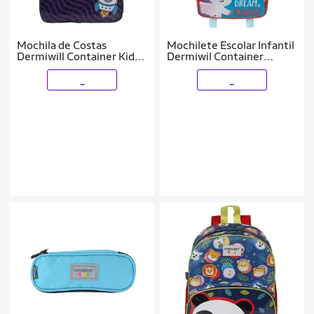
Mochila de Costas
Mochilete Escolar Infantil
Dermiwill Container Kids
Dermiwil Container
Espaço Azul
Dream Magic Unicórnio -
60688
_
_