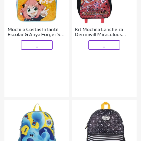
Mochila Costas Infantil
Kit Mochila Lancheira
Escolar G Anya Forger Spy
Dermiwill Miraculous
x Family
Vermelho
_
_