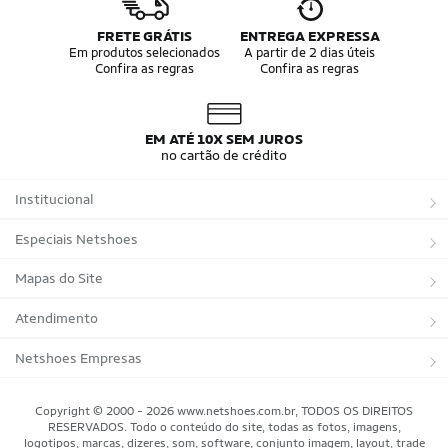
Camisa do Brasil
Bola da Copa
Mini Bola da Copa
Copa 2026
FRETE GRÁTIS
ENTREGA EXPRESSA
Álbum da Copa
Boné do Brasil
Em produtos selecionados
A partir de 2 dias úteis
Confira as regras
Confira as regras
Bandeira do Brasil
Moletom Seleção Brasileira
Conjunto do Brasil
Camisa do Brasil Amarela
Camisa do Brasil Azul
Camisa do Brasil Feminina
Camisa do Brasil Infantil
Camisas Adidas Seleções Home
EM ATÉ 10X SEM JUROS
Camisas Adidas Seleções Away
Bola Trionda Campo
no cartão de crédito
Bola Trionda Futsal
Bola Trionda Society
Bola Trionda Competition
Bola Trionda League
Institucional
Bola Trionda Training
Bola Trionda Club
Bola Trionda Beach Soccer
Sobre a Netshoes
Especiais Netshoes
Política de Privacidade
Suplementos
Mapas do Site
Programa de Afiliados
Corrida
Marcas
Atendimento
Regulamentos
Bicicletas
Tipos de Produtos
Trocas e devoluções
Netshoes Empresas
Relatórios
Futebol
Departamentos
Entregas
Marketplace Netshoes
Copyright © 2000 - 2026 www.netshoes.com.br, TODOS OS DIREITOS
Programa de Integridade
RESERVADOS. Todo o conteúdo do site, todas as fotos, imagens,
Vôlei
Minha Conta
logotipos, marcas, dizeres, som, software, conjunto imagem, layout, trade