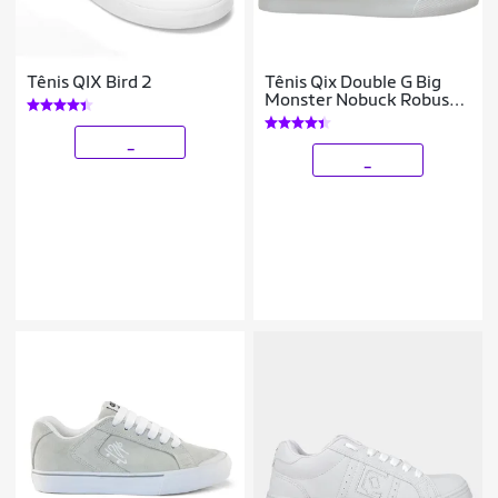
Tênis QIX Bird 2
Tênis Qix Double G Big
Monster Nobuck Robusto
Cadarço Largo
_
_