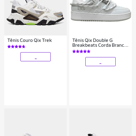
Tênis Couro Qix Trek
Tênis Qix Double G
Breakbeats Corda Branco
Skate Robusto
DGSC0017
_
_