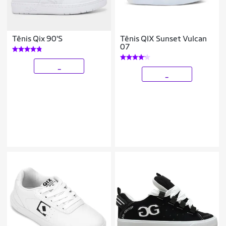
Tênis Qix 90'S
Tênis QIX Sunset Vulcan
07
_
_