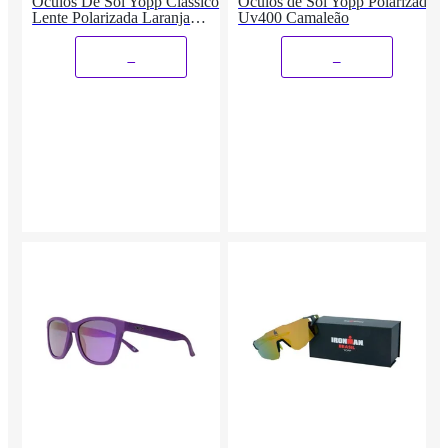
Óculos De Sol Yopp Clássico
Óculos de Sol Yopp Polarizado
Lente Polarizada Laranja
Uv400 Camaleão
Mecânica
_
_