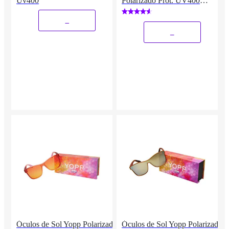
Uv400
Polarizado Prot. UV400
"LOIRA GELADA"
_
_
Óculos de Sol Yopp Polarizado
Óculos de Sol Yopp Polarizado