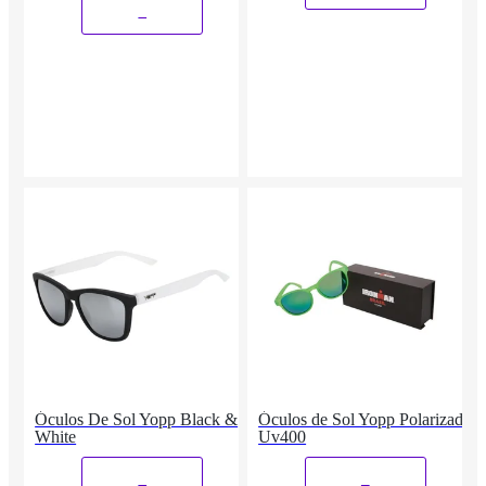
_
Óculos De Sol Yopp Black &
Óculos de Sol Yopp Polarizado
White
Uv400
_
_