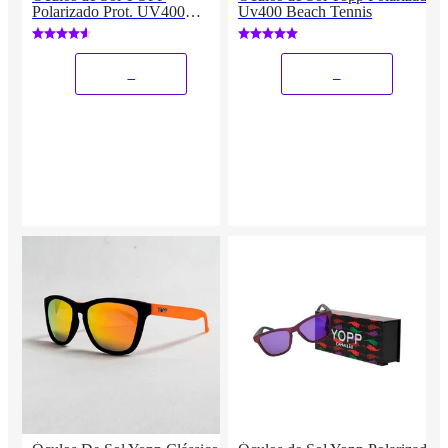
Polarizado Prot. UV400
Uv400 Beach Tennis
"LOIRA GELADA"
_
_