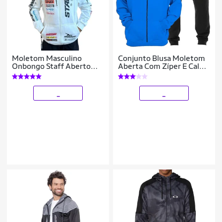
Moletom Masculino
Conjunto Blusa Moletom
Onbongo Staff Aberto
Aberta Com Zíper E Calça
Branco ON020
Moletom Plus Size
_
_