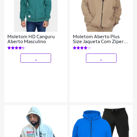
Moletom HD Canguru
Moletom Aberto Plus
Aberto Masculino
Size Jaqueta Com Zíper
Capuz Bolsos Blusa de
Frio G1 A G5
_
_