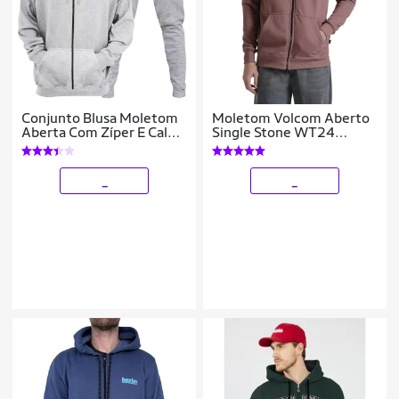
Conjunto Blusa Moletom
Moletom Volcom Aberto
Aberta Com Zíper E Calça
Single Stone WT24
Moletom Plus Size
Masculino
_
_