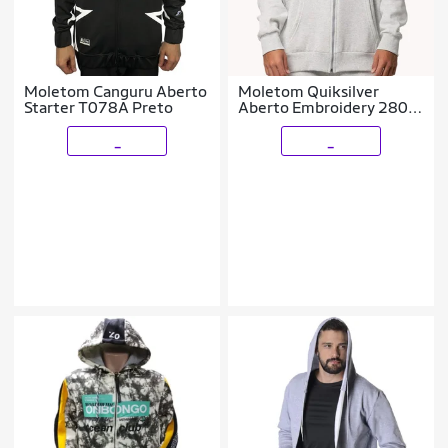
Moletom Canguru Aberto
Moletom Quiksilver
Starter T078A Preto
Aberto Embroidery 280G
WT25
_
_