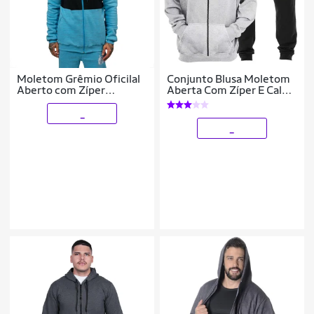
Moletom Grêmio Oficilal
Conjunto Blusa Moletom
Aberto com Zíper
Aberta Com Zíper E Calça
Masculino
Moletom Plus Size
_
_