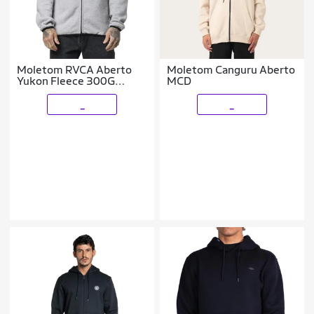
Moletom RVCA Aberto
Moletom Canguru Aberto
Yukon Fleece 300G
MCD
WT24
_
_