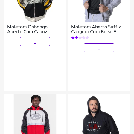
Moletom Onbongo
Moletom Aberto Suffix
Aberto Com Capuz
Canguro Com Bolso E
Masculino Original
Capuz Masculino
D646A
_
_