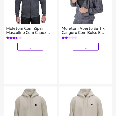
Moletom Com Zíper
Moletom Aberto Suffix
Masculino Com Capuz
Canguro Com Bolso E
Canguru Blusa De Frio
Capuz Masculino
Aberta
_
_