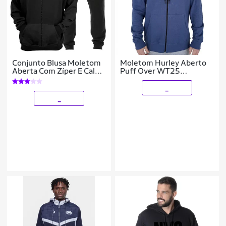
Conjunto Blusa Moletom
Moletom Hurley Aberto
Aberta Com Zíper E Calça
Puff Over WT25
Moletom Plus Size
Masculino
_
_