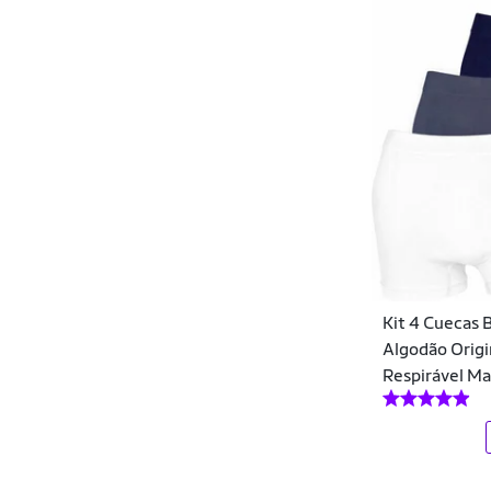
Norden
Oakley
Oceano Surfwear
Oficina Reserva
Ogochi
Ogochi Menswear
Onbongo
Kit 4 Cuecas 
OVERKING
Algodão Origi
Polo Clássica
Respirável Ma
Polo Fit
Polo London Club