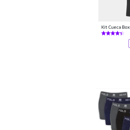
Kappa
Keeper
Kit Cueca Box
Kevland
King & Joe
King Under
Lacoste
Legea
Levi's
Liz
Lupen
Lupo
Lupo Sport