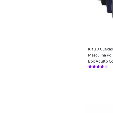
Lurk
Malwee
Marvel
Marxan
Mash
Kit 10 Cuecas
Mash Meias
Masculina Pol
Box Adulto Co
MCD
MEN
Mizuno
Mormaii
New Era
Nini & Bambini