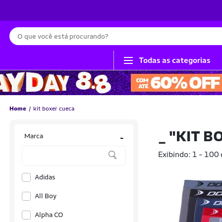
Busca
Todas as categorias
Home
kit boxer cueca
_
"KIT B
Marca
-
Exibindo: 1 - 100
Adidas
All Boy
Alpha CO