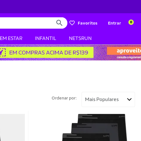
0
Favoritos
Entrar
BEM ESTAR
INFANTIL
NETSRUN
Ordenar por: