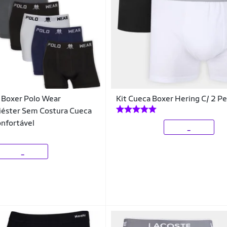
 Boxer Polo Wear
Kit Cueca Boxer Hering C/ 2 P
iéster Sem Costura Cueca
nfortável
_
_