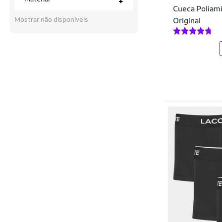
+
Hang Loose
Cueca Poliam
Mostrar não disponíveis
Original
Hering
Hering Kids
Hoahi
Hope
Hurley
Huxter
IGUANA
Imperio
Invictus
John John
John Skull