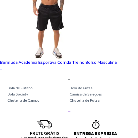
Bermuda Academia Esportiva Corrida Treino Bolso Masculina
_
_
Bola de Futebol
Bola de Futsal
Bola Society
Camisa de Seleções
Chuteira de Campo
Chuteira de Futsal
Chuteira Society
Chuteiras
_
Tênis de Corrida
Tênis de Corrida Feminino
Tênis de Corrida Masculino
Camisa Seleção Brasileira
Camisa do Brasil
Bola da Copa
Mini Bola da Copa
Copa 2026
FRETE GRÁTIS
ENTREGA EXPRESSA
Álbum da Copa
Boné do Brasil