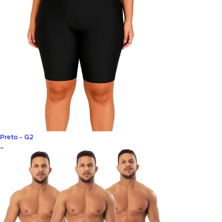
Preto - G2
_