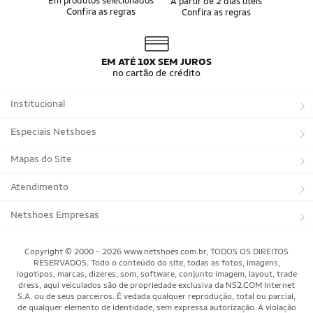
Em produtos selecionados
A partir de 2 dias úteis
Confira as regras
Confira as regras
Bandeira do Brasil
Moletom Seleção Brasileira
Conjunto do Brasil
Camisa do Brasil Amarela
Camisa do Brasil Azul
Camisa do Brasil Feminina
Camisa do Brasil Infantil
Camisas Adidas Seleções Home
EM ATÉ 10X SEM JUROS
Camisas Adidas Seleções Away
Bola Trionda Campo
no cartão de crédito
Bola Trionda Futsal
Bola Trionda Society
Bola Trionda Competition
Bola Trionda League
Institucional
Bola Trionda Training
Bola Trionda Club
Bola Trionda Beach Soccer
Sobre a Netshoes
Especiais Netshoes
Política de Privacidade
Suplementos
Mapas do Site
Programa de Afiliados
Corrida
Marcas
Atendimento
Regulamentos
Bicicletas
Tipos de Produtos
Trocas e devoluções
Netshoes Empresas
Relatórios
Futebol
Departamentos
Entregas
Marketplace Netshoes
Copyright © 2000 - 2026 www.netshoes.com.br, TODOS OS DIREITOS
Programa de Integridade
RESERVADOS. Todo o conteúdo do site, todas as fotos, imagens,
Vôlei
Minha Conta
logotipos, marcas, dizeres, som, software, conjunto imagem, layout, trade
dress, aqui veiculados são de propriedade exclusiva da NS2.COM Internet
Blog
Basquete
Meus Pedidos
S.A. ou de seus parceiros. É vedada qualquer reprodução, total ou parcial,
de qualquer elemento de identidade, sem expressa autorização. A violação