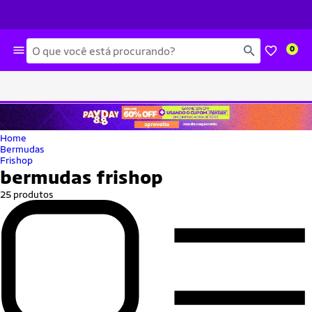
Busca
0
Home
Bermudas
Frishop
bermudas frishop
25 produtos