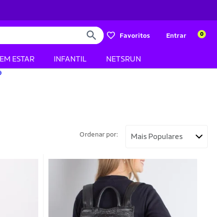
0
Favoritos
Entrar
BEM ESTAR
INFANTIL
NETSRUN
Ordenar por: