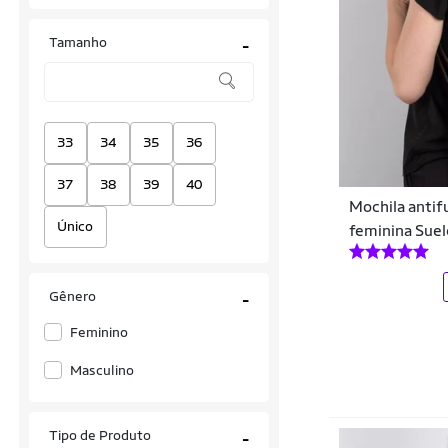
Actvitta
Tamanho
-
Adidas
Adidas Originals
Aleatory
33
34
35
36
ALKARY
37
38
39
40
Mochila antif
Alto Giro
Único
feminina Sue
Amazing
Anacapri
Gênero
-
Andrea-vinci
Feminino
Anticorpus JeansWear
Masculino
Aramis
Tipo de Produto
-
ARAUTO JEANS