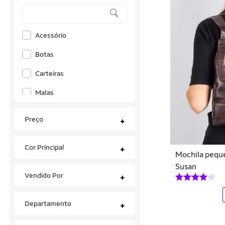
Areia Tropical
Acessório
Arena
Botas
Asc
Carteiras
Ascension
Malas
Asics
Mochilas
Ast Store
Preço
+
Necessaires
Babolat
Cor Principal
+
Tênis
Balboa
Mochila peque
Susan
Bali Hai
Vendido Por
+
Bee Loop
Departamento
+
Beira Rio