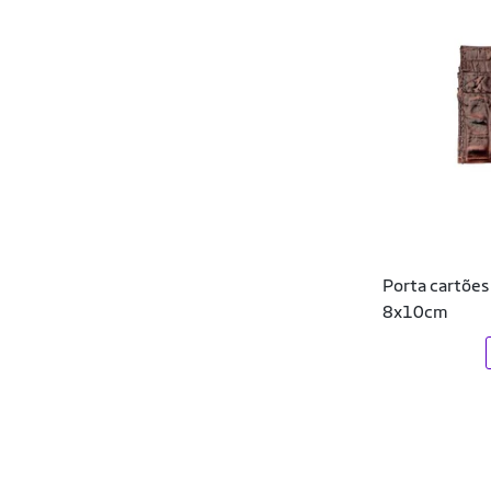
Ecko
Efect
Element
Elite
Ellus
Endless
Porta cartões
Essential Nutrition
8x10cm
Euro
Everlast
Evoke
EVOLTENN