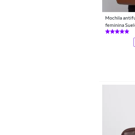
Coca-Cola
Mochila antif
Coimbra
feminina Sue
Colcci
Columbia
Condor
Converse
Cripto Bike
Crocs
Crown Training
Cwb
Dakota
DAZE MODAS