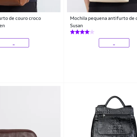
urto de couro croco
Mochila pequena antifurto de 
len
Susan
_
_