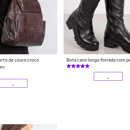
urto de couro croco
Bota cano longo forrada com 
len
_
_