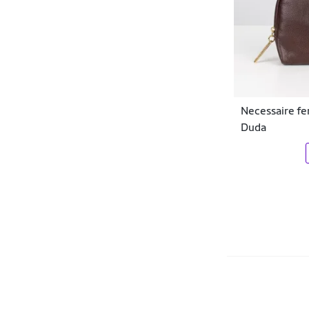
DC Shoes
Democrata
Dente D' Leão
DF
Necessaire fe
Di Nuevo
Duda
Diadora
Docthos
Donna Carioca
Dray
Dudalina
Dux Nutrition
Easy Lança Perfume