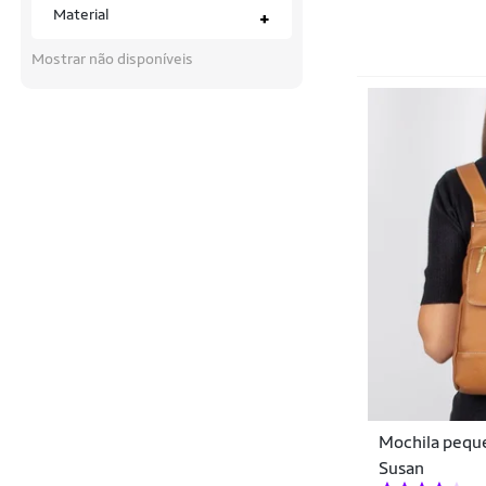
Bella Fiore
Material
+
Betel
Mostrar não disponíveis
Betel Sport
Bibi
Billabong
Black Skull
Boaonda
Body Action
Body For Sure
Bodybuilders
Brandili
Mochila peque
Braziline
Susan