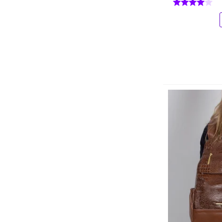
Brás e Cia
Bull Terrier
Caju Brasil
Calttony
Calvin Klein
Carrera
Cartago
Casio
Cavalera
Champion
Clio
Clio Style