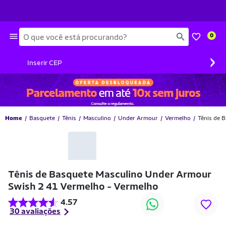
Busca
0
›
Inserir CEP
Home
Basquete
Tênis
Masculino
Under Armour
Vermelho
Tênis de 
-35% OFF
Tênis de Basquete Masculino Under Armour
Swish 2 41 Vermelho - Vermelho
4.57
30 avaliações