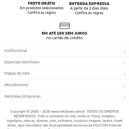
FRETE GRÁTIS
ENTREGA EXPRESSA
Em produtos selecionados
A partir de 2 dias úteis
Confira as regras
Confira as regras
EM ATÉ 10X SEM JUROS
no cartão de crédito
Institucional
Sobre a Netshoes
Especiais Netshoes
Política de Privacidade
Suplementos
Mapas do Site
Programa de Afiliados
Corrida
Marcas
Atendimento
Regulamentos
Bicicletas
Tipos de Produtos
Trocas e devoluções
Netshoes Empresas
Relatórios
Futebol
Departamentos
Entregas
Marketplace Netshoes
Copyright © 2000 - 2026 www.netshoes.com.br, TODOS OS DIREITOS
Programa de Integridade
RESERVADOS. Todo o conteúdo do site, todas as fotos, imagens,
Vôlei
Minha Conta
logotipos, marcas, dizeres, som, software, conjunto imagem, layout, trade
dress, aqui veiculados são de propriedade exclusiva da NS2.COM Internet
Blog
Basquete
Meus Pedidos