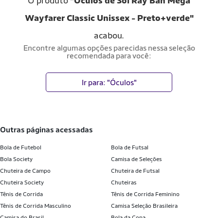
O produto
"Óculos de Sol Ray Ban Mega
Wayfarer Classic Unissex - Preto+verde"
acabou.
Encontre algumas opções parecidas nessa seleção
recomendada para você:
Ir para: "Óculos"
outras páginas acessadas
Bola de Futebol
Bola de Futsal
Bola Society
Camisa de Seleções
Chuteira de Campo
Chuteira de Futsal
Chuteira Society
Chuteiras
Tênis de Corrida
Tênis de Corrida Feminino
Tênis de Corrida Masculino
Camisa Seleção Brasileira
Camisa do Brasil
Bola da Copa