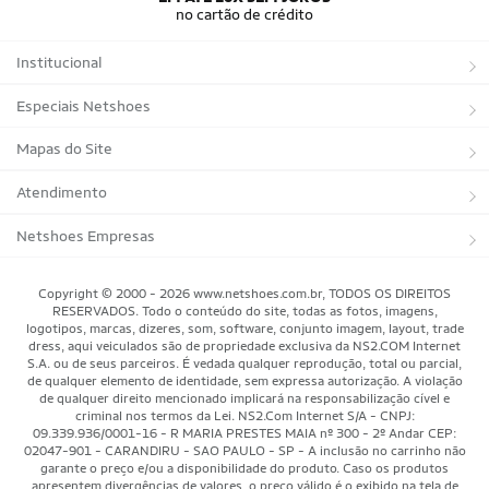
no cartão de crédito
Institucional
Sobre a Netshoes
Especiais Netshoes
Política de Privacidade
Suplementos
Mapas do Site
Programa de Afiliados
Corrida
Marcas
Atendimento
Regulamentos
Bicicletas
Tipos de Produtos
Trocas e devoluções
Netshoes Empresas
Relatórios
Futebol
Departamentos
Entregas
Marketplace Netshoes
Copyright © 2000 - 2026 www.netshoes.com.br, TODOS OS DIREITOS
Programa de Integridade
RESERVADOS. Todo o conteúdo do site, todas as fotos, imagens,
Vôlei
Minha Conta
logotipos, marcas, dizeres, som, software, conjunto imagem, layout, trade
dress, aqui veiculados são de propriedade exclusiva da NS2.COM Internet
Blog
Basquete
Meus Pedidos
S.A. ou de seus parceiros. É vedada qualquer reprodução, total ou parcial,
de qualquer elemento de identidade, sem expressa autorização. A violação
Black Friday Magalu
Motorsport
Pagamentos
de qualquer direito mencionado implicará na responsabilização cível e
criminal nos termos da Lei. NS2.Com Internet S/A - CNPJ:
09.339.936/0001-16 - R MARIA PRESTES MAIA nº 300 - 2º Andar CEP:
Black Friday Netshoes
Saúde Bem-Estar
Cancelamentos
02047-901 - CARANDIRU - SAO PAULO - SP - A inclusão no carrinho não
garante o preço e/ou a disponibilidade do produto. Caso os produtos
Lojas Físicas
Aventura
Segurança & Privacidade
apresentem divergências de valores, o preço válido é o exibido na tela de