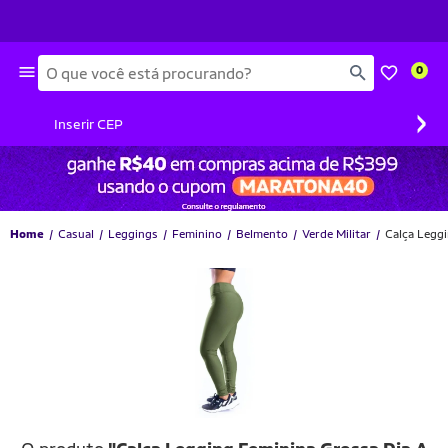
Busca
0
›
Inserir CEP
Home
Casual
Leggings
Feminino
Belmento
Verde Militar
Calça Leggi