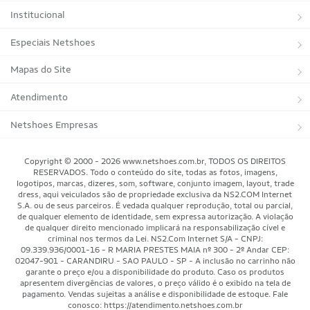
Institucional
Sobre a Netshoes
Especiais Netshoes
Política de Privacidade
Suplementos
Mapas do Site
Programa de Afiliados
Corrida
Marcas
Atendimento
Regulamentos
Bicicletas
Tipos de Produtos
Trocas e devoluções
Netshoes Empresas
Relatórios
Futebol
Departamentos
Entregas
Marketplace Netshoes
Copyright © 2000 - 2026 www.netshoes.com.br, TODOS OS DIREITOS
Programa de Integridade
RESERVADOS. Todo o conteúdo do site, todas as fotos, imagens,
Vôlei
Minha Conta
logotipos, marcas, dizeres, som, software, conjunto imagem, layout, trade
dress, aqui veiculados são de propriedade exclusiva da NS2.COM Internet
Blog
Basquete
Meus Pedidos
S.A. ou de seus parceiros. É vedada qualquer reprodução, total ou parcial,
de qualquer elemento de identidade, sem expressa autorização. A violação
Black Friday Magalu
Motorsport
Pagamentos
de qualquer direito mencionado implicará na responsabilização cível e
criminal nos termos da Lei. NS2.Com Internet S/A - CNPJ:
09.339.936/0001-16 - R MARIA PRESTES MAIA nº 300 - 2º Andar CEP:
Black Friday Netshoes
Saúde Bem-Estar
Cancelamentos
02047-901 - CARANDIRU - SAO PAULO - SP - A inclusão no carrinho não
garante o preço e/ou a disponibilidade do produto. Caso os produtos
Lojas Físicas
Aventura
Segurança & Privacidade
apresentem divergências de valores, o preço válido é o exibido na tela de
pagamento. Vendas sujeitas a análise e disponibilidade de estoque. Fale
Mundo das Raquetes
conosco: https://atendimento.netshoes.com.br
Como Comprar