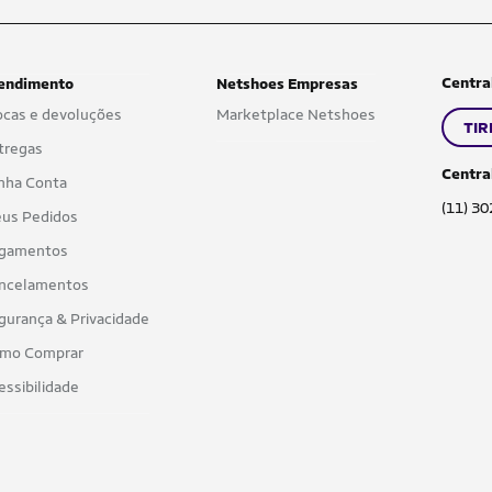
Centra
endimento
Netshoes Empresas
ocas e devoluções
Marketplace Netshoes
TIR
tregas
Centra
nha Conta
(11) 3
us Pedidos
gamentos
ncelamentos
gurança & Privacidade
mo Comprar
essibilidade