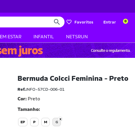
0
Favoritos
Entrar
BEM ESTAR
INFANTIL
NETSRUN
Bermuda Colcci Feminina - Preto
Ref.:
NFO-57CD-006-01
Cor:
Preto
Tamanho
EP
P
M
G