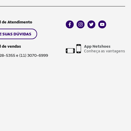
l de Atendimento
facebook
instagram
twitter
youtube
E SUAS DÚVIDAS
l de vendas
App Netshoes
Conheça as vantagens
028-5355 e (11) 3070-6999