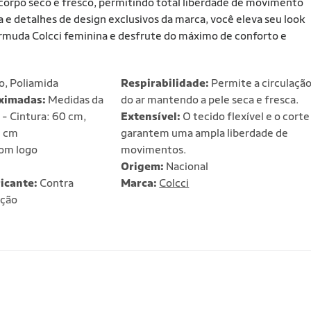
 corpo seco e fresco, permitindo total liberdade de movimento
a e detalhes de design exclusivos da marca, você eleva seu look
ermuda Colcci feminina e desfrute do máximo de conforto e
o, Poliamida
Respirabilidade:
Permite a circulaçã
ximadas:
Medidas da
do ar mantendo a pele seca e fresca.
- Cintura: 60 cm,
Extensível:
O tecido flexível e o corte
2 cm
garantem uma ampla liberdade de
om logo
movimentos.
Origem:
Nacional
icante:
Contra
Marca:
Colcci
ação