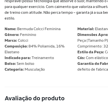
respirável possui tecnologia que absorve o suor, mantendo o
para qualquer exercício. Com caimento que valoriza a silhuet
de treino com atitude. Não perca tempo – garanta já a sua b
estilo.
Nome:
Bermuda Colcci Feminina
Material:
Elastan
Gênero:
Feminino
Dimensões Apro
Marca:
Colcci
Peça (Tamanho P) 
Composição:
84% Poliamida, 16%
Comprimento: 3
Elastano
Estilo da Peça:
C
Indicado para:
Treinamento
Cós:
Com elástico
Bolso:
Sem bolso
Garantia do Fabr
Categoria:
Musculação
defeito de fabric
Avaliação do produto