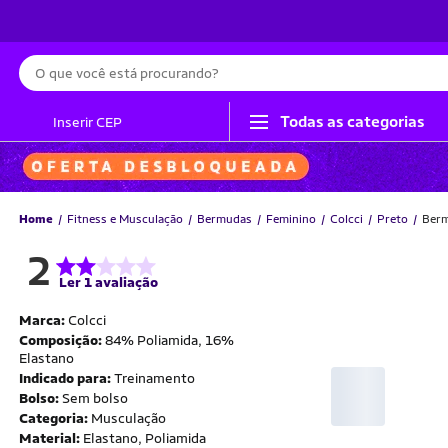
Busca
Todas as categorias
Inserir CEP
Home
Fitness e Musculação
Bermudas
Feminino
Colcci
Preto
Berm
2
Ler 1 avaliação
Marca:
Colcci
Composição:
84% Poliamida, 16%
Elastano
Indicado para:
Treinamento
Bolso:
Sem bolso
Categoria:
Musculação
Material:
Elastano, Poliamida