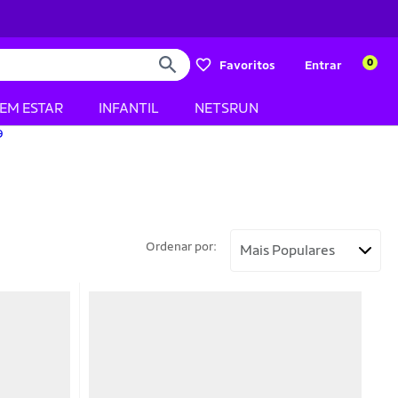
0
Favoritos
Entrar
BEM ESTAR
INFANTIL
NETSRUN
Ordenar por: