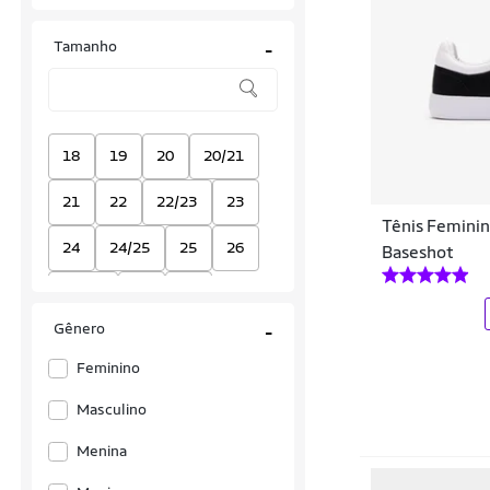
Adidas Originals
Tamanho
-
Aleatory
Ana Lucia
Anacapri
18
19
20
20/21
Aramis
21
22
22/23
23
Tênis Femini
Archive House
24
24/25
25
26
Baseshot
Arezzo
26/27
27
28
Asics
Gênero
-
28/29
29
30
Asics Tiger
Feminino
30/31
31
32
33
Aéropostale
Masculino
34
35
36
37
BARCELONA DESIGN
Menina
38
38.5
39
40
BAW