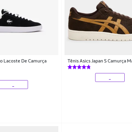
no Lacoste De Camurça
Tênis Asics Japan S Camurça M
_
_