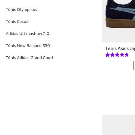
Ferracini
Tênis Olympikus
Fila
Tênis Casual
Fiocco
Adidas Ultimashow 2.0
FLORENCE
Tênis New Balance 530
Tênis Asics J
Freeday
Tênis Adidas Grand Court
Freeway
GaelOutlet
Gato De Botas
Giulia Domna
HAPPY
Hering
Hermoso Compadre