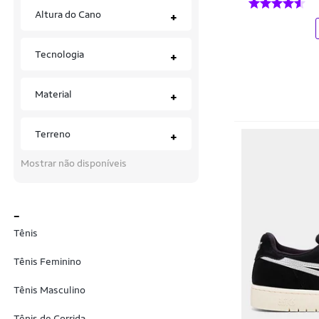
Cravo & Canela
Altura do Cano
+
Crocs
Tecnologia
+
Cyclone
D Protect
Material
+
Dakota
Terreno
+
Dc
Mostrar não disponíveis
DC Shoes
Democrata
_
Diadora
Tênis
DM
Tênis Feminino
DOUBLE G
Tênis Masculino
Drop Dead
Tênis de Corrida