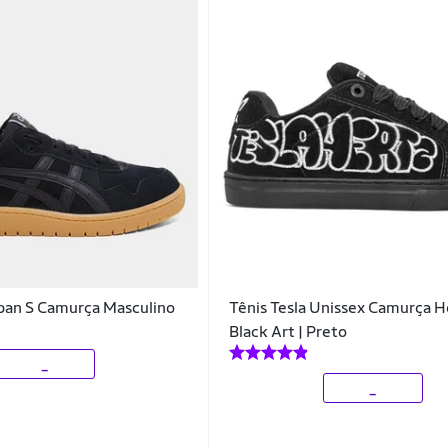
apan S Camurça Masculino
Tênis Tesla Unissex Camurça H
Black Art | Preto
_
_