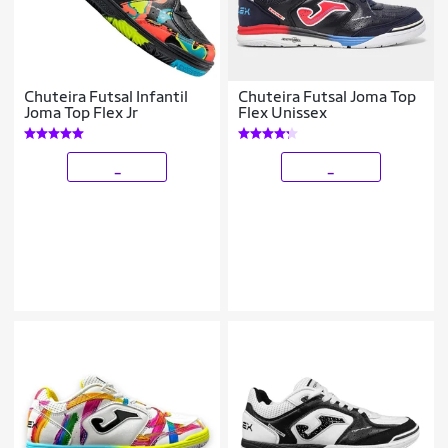
Chuteira Futsal Infantil
Chuteira Futsal Joma Top
Joma Top Flex Jr
Flex Unissex
_
_