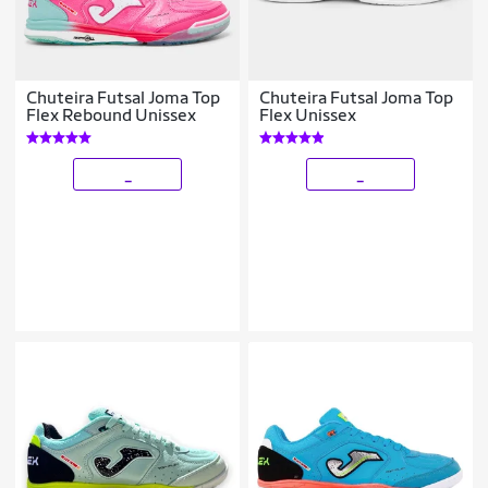
Chuteira Futsal Joma Top
Chuteira Futsal Joma Top
Flex Rebound Unissex
Flex Unissex
_
_