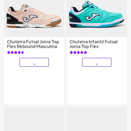
Chuteira Futsal Joma Top
Chuteira Infantil Futsal
Flex Rebound Masculina
Joma Top Flex
_
_