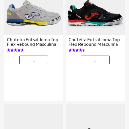
Chuteira Futsal Joma Top
Chuteira Futsal Joma Top
Flex Rebound Masculina
Flex Rebound Masculina
_
_