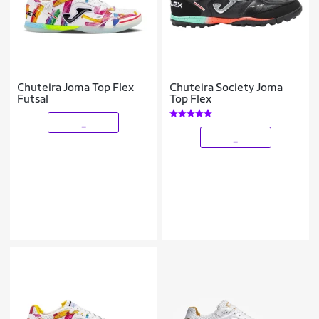
Chuteira Joma Top Flex
Chuteira Society Joma
Futsal
Top Flex
_
_