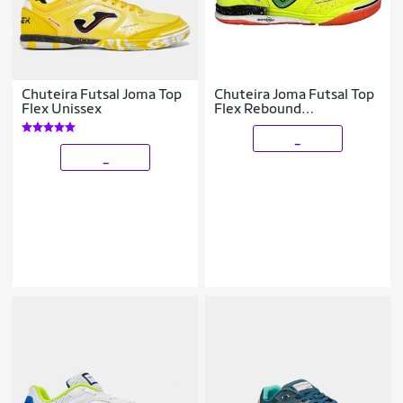
Chuteira Futsal Joma Top
Chuteira Joma Futsal Top
Flex Unissex
Flex Rebound
TORW2509IN Amarelo
_
_