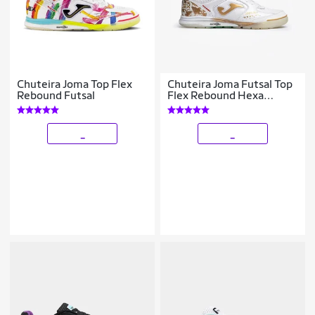
Chuteira Joma Top Flex
Chuteira Joma Futsal Top
Rebound Futsal
Flex Rebound Hexa
Branco/Dourado
_
_