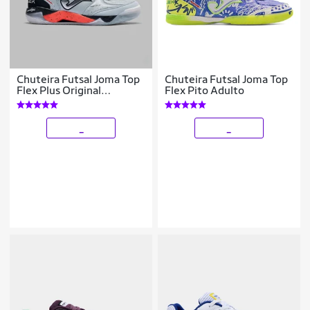
Chuteira Futsal Joma Top
Chuteira Futsal Joma Top
Flex Plus Original
Flex Pito Adulto
Profissional
_
_