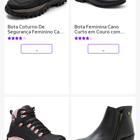
Bota Coturno De
Bota Feminina Cano
Segurança Feminino Cano
Curto em Couro com
Curto Super Conforto -
Zíper Lateral e Palmilha
Preto - 42
Anatômica
_
_