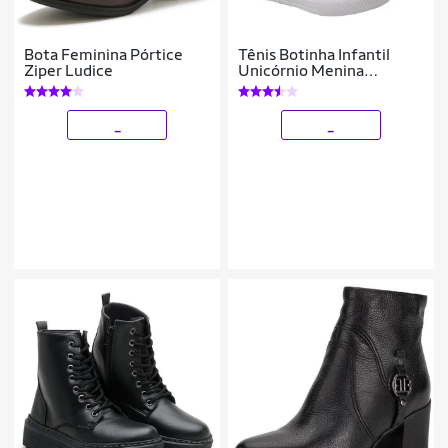
Bota Feminina Pórtice
Tênis Botinha Infantil
Ziper Ludice
Unicórnio Menina
Feminino Cano Alto Club
Magia
_
_