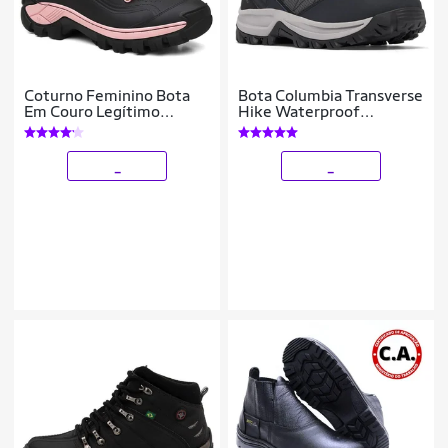
Coturno Feminino Bota
Bota Columbia Transverse
Em Couro Legítimo
Hike Waterproof
Resistente Reforçada
Feminina
Com C.A Leve Macia
Confortável Trilha
_
_