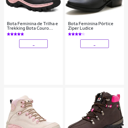
Bota Feminina de Trilha e
Bota Feminina Pórtice
Trekking Bota Couro
Ziper Ludice
Legitimo Cano Curto
Adventure Coturno
Feminino
_
_