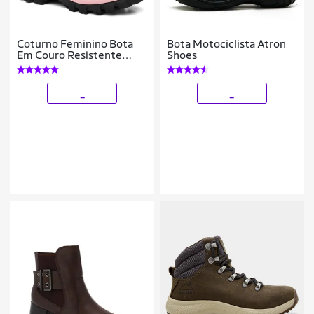
Coturno Feminino Bota
Bota Motociclista Atron
Em Couro Resistente
Shoes
Reforçada Com C.A Leve
Macia Confortável Trilha
_
_