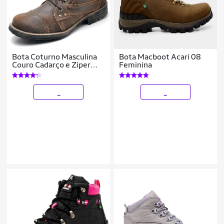
Bota Coturno Masculina
Bota Macboot Acari 08
Couro Cadarço e Ziper
Feminina
Lateral Solado PVC
_
_