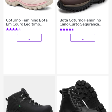
Coturno Feminino Bota
Bota Coturno Feminino
Em Couro Legítimo
Cano Curto Segurança
Resistente Reforçada
Trilha Conforto - Preto -
Com C.A Leve Macia
40
Confortável Trilha
_
_