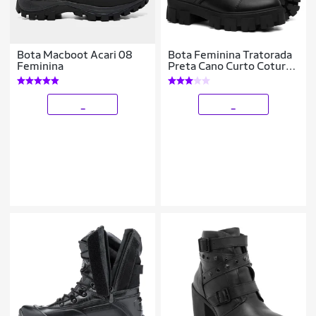
Bota Macboot Acari 08
Bota Feminina Tratorada
Feminina
Preta Cano Curto Coturno
Casual Com Zíper Lateral
Sola Alta Confortável
_
_