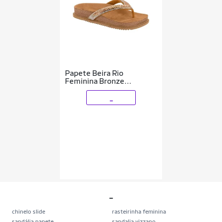
Papete Beira Rio
Feminina Bronze
Ref:8524.108
_
_
chinelo slide
rasteirinha feminina
sandália papete
sandalia vizzano