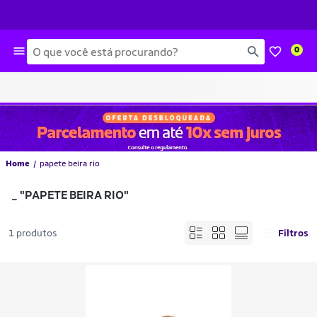
Busca
0
Home
papete beira rio
_
"PAPETE BEIRA RIO"
1 produtos
Filtros