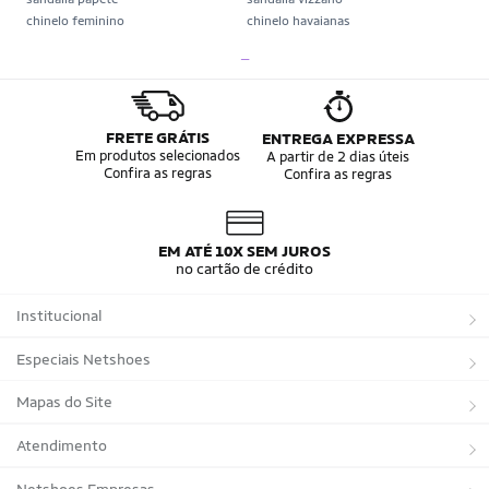
chinelo feminino
chinelo havaianas
chinelo kenner
chinelo nike
_
papete beira rio
sandália dourada
chinelo
papete moleca
sandália feminina
sandalia prata
chinelo farm
chinelo masculino nike
FRETE GRÁTIS
ENTREGA EXPRESSA
sandalia melissa
sandalia moleca
Em produtos selecionados
A partir de 2 dias úteis
Confira as regras
Confira as regras
sapatilha
chinelo adidas
chinelo masculino
crocs
sandalia
sandália arezzo
sandália modare
sandália preta
EM ATÉ 10X SEM JUROS
sandalia plataforma
sapatilha moleca
no cartão de crédito
sandália usaflex
chinelo rider
papete vizzano
rasteirinha
Institucional
sandália anabela
sandália salto grosso
sapatilha feminina
Sobre a Netshoes
Especiais Netshoes
Política de Privacidade
Suplementos
Mapas do Site
Programa de Afiliados
Corrida
Marcas
Atendimento
Regulamentos
Bicicletas
Tipos de Produtos
Trocas e devoluções