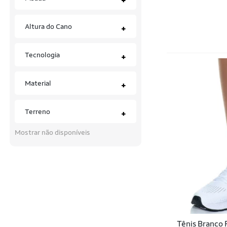
Puma
Queroshoes
Altura do Cano
+
Rainha
Tecnologia
+
Reebok
Repplay
Material
+
Rock Fit
Terreno
+
RUNWAY
Mostrar não disponíveis
Skechers
SS Esportes
Star Flex
T-Shoes
Under Armour
Tênis Branco 