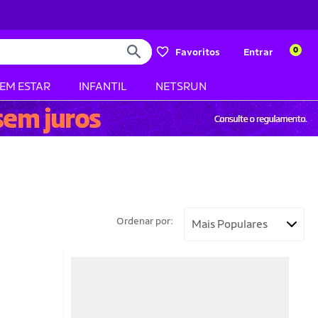
0
Favoritos
Entrar
BEM ESTAR
INFANTIL
NETSRUN
Ordenar por: