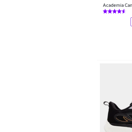
Via Livre Boots
Academia Ca
Vili
Zeus