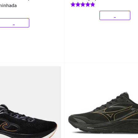
minhada
_
_