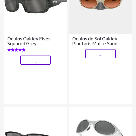
Óculos Oakley Fives
Óculos de Sol Oakley
Squared Grey
Plantaris Matte Sand
Smoke/Lente Warm Grey
0263
_
_