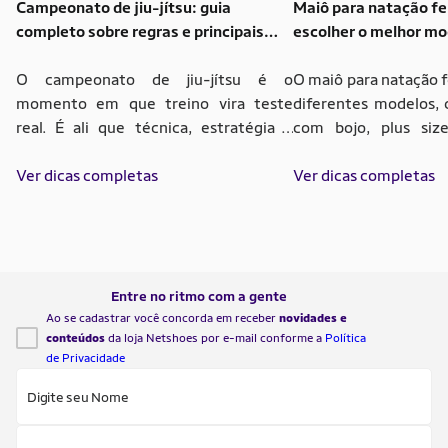
Campeonato de jiu-jítsu: guia
Maiô para natação f
completo sobre regras e principais
escolher o melhor mo
competições
O campeonato de jiu-jítsu é o
O maiô para natação 
momento em que treino vira teste
diferentes modelos, 
real. É ali que técnica, estratégia e
com bojo, plus siz
controle emocional se encontram no
infantil. Cada opç
tatame. Para quem está começando,
Ver dicas completas
necessidade de uso, 
Ver dicas completas
entender como funciona essa
diferenças ajuda a e
competição ajuda a ganhar confiança e
mais confortável par
clareza sobre os próximos passos.
hidroginástica ou au
Muita gente treina por anos antes de
detalhes como alça, c
competir. Ainda assim, surgem […]
e sustentação fazem d
Entre no ritmo com a gente
Ao se cadastrar você concorda em receber
novidades e
conteúdos
da loja Netshoes por e-mail conforme a
Política
de Privacidade
Digite seu Nome