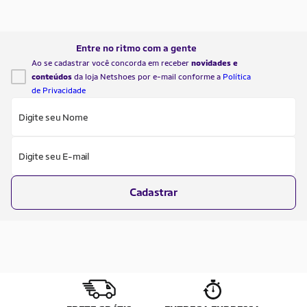
também: Correr todo dia faz bem?
Federações de Atlet
Correr na esteira ou […]
uma maratona foi a
Piercy, em 1926. 
Entre no ritmo com a gente
participação […]
Ao se cadastrar você concorda em receber
novidades e
conteúdos
da loja Netshoes por e-mail conforme a
Política
de Privacidade
Digite seu Nome
Digite seu E-mail
Cadastrar