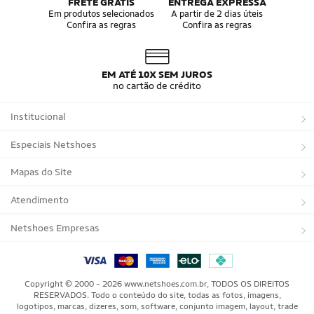
FRETE GRÁTIS
ENTREGA EXPRESSA
Em produtos selecionados
A partir de 2 dias úteis
Confira as regras
Confira as regras
EM ATÉ 10X SEM JUROS
no cartão de crédito
Institucional
Sobre a Netshoes
Especiais Netshoes
Política de Privacidade
Suplementos
Mapas do Site
Programa de Afiliados
Corrida
Marcas
Atendimento
Regulamentos
Bicicletas
Tipos de Produtos
Trocas e devoluções
Netshoes Empresas
Relatórios
Futebol
Departamentos
Entregas
Marketplace Netshoes
Programa de Integridade
Vôlei
Minha Conta
Copyright © 2000 - 2026 www.netshoes.com.br, TODOS OS DIREITOS
RESERVADOS. Todo o conteúdo do site, todas as fotos, imagens,
Blog
Basquete
Meus Pedidos
logotipos, marcas, dizeres, som, software, conjunto imagem, layout, trade