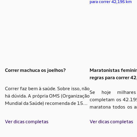
Correr machuca os joelhos?
Maratonistas femini
regras para correr 4
Correr faz bem à saúde. Sobre isso, não
Se hoje milhare
há dúvida. A própria OMS (Organização
completam os 42.19
Mundial da Saúde) recomenda de 150 a
maratona todos os an
300 minutos de atividade física
realidade até o sé
aeróbia de intensidade moderada, por
Ver dicas completas
primeira mul
Ver dicas completas
semana, para adultos de 18 a 64 anos.
reconhecimento da 
Agora, correr machuca os joelhos? Leia
(antiga Associação 